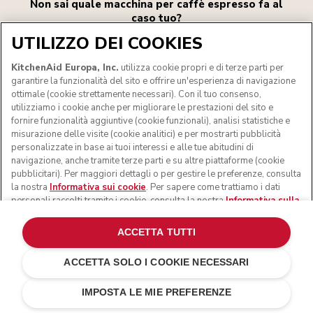
Non sai quale macchina per caffè espresso fa al
caso tuo?
UTILIZZO DEI COOKIES
Dicci cosa conta davvero per te, dal caffè freddo al
KitchenAid Europa, Inc.
utilizza cookie propri e di terze parti per
livello di controllo che preferisci, fino allo spazio a
garantire la funzionalità del sito e offrire un'esperienza di navigazione
disposizione, e troveremo la soluzione perfetta.
ottimale (cookie strettamente necessari). Con il tuo consenso,
utilizziamo i cookie anche per migliorare le prestazioni del sito e
fornire funzionalità aggiuntive (cookie funzionali), analisi statistiche e
misurazione delle visite (cookie analitici) e per mostrarti pubblicità
personalizzate in base ai tuoi interessi e alle tue abitudini di
INIZIAMO
navigazione, anche tramite terze parti e su altre piattaforme (cookie
pubblicitari). Per maggiori dettagli o per gestire le preferenze, consulta
la nostra
Informativa sui cookie
. Per sapere come trattiamo i dati
personali raccolti tramite i cookie, consulta la nostra
Informativa sulla
privacy
.
ACCETTA TUTTI
ACCETTA SOLO I COOKIE NECESSARI
IMPOSTA LE MIE PREFERENZE