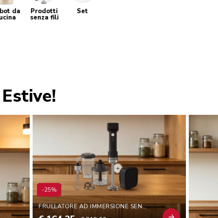
bot da
Prodotti
Set
ucina
senza fili
Estive!
-25%
FRULLATORE AD IMMERSIONE SENZA FILI CON ACCESSORI CON BATTERIA - KITCHENAID GO