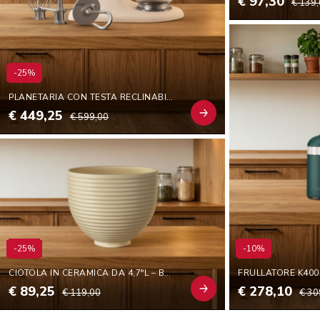
€ 97,30
€ 139
-25%
PLANETARIA CON TESTA RECLINABILE 4,7 L - ARTISAN BY YOU
€ 449,25
€ 599,00
-25%
-10%
CIOTOLA IN CERAMICA DA 4,7°L – BEEHIVE
FRULLATORE K400
€ 89,25
€ 278,10
€ 119,00
€ 30