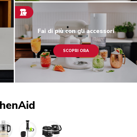
Scopri ora
Fai di più con gli accessori
SCOPRI ORA
chenAid