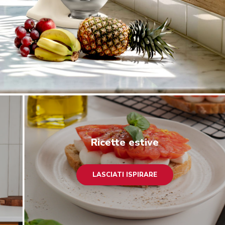
Lasciati ispirare
Ricette estive
LASCIATI ISPIRARE