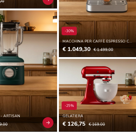
,00
-30%
MACCHINA PER CAFFÈ ESPRESSO COMPLETAMENTE AUTOMATICA KF6
€ 1.049,30
€ 1.499,00
-25%
 - ARTISAN
GELATIERA
€ 126,75
9,00
€ 169,00