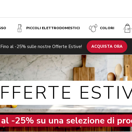
SSO
PICCOLI ELETTRODOMESTICI
COLORI
Fino al -25% sulle nostre Offerte Estive!
ACQUISTA ORA
FFERTE ESTI
 al -25% su una selezione di pro