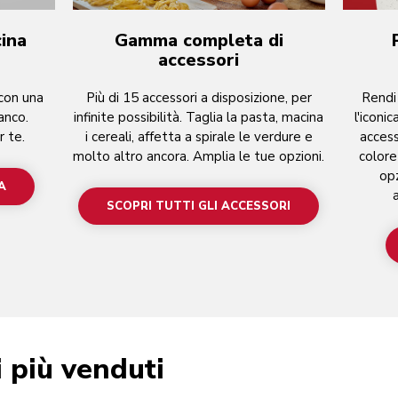
cina
Gamma completa di
accessori
 con una
Più di 15 accessori a disposizione, per
Rendi 
anco.
infinite possibilità. Taglia la pasta, macina
l'iconi
r te.
i cereali, affetta a spirale le verdure e
access
molto altro ancora. Amplia le tue opzioni.
colore
opz
A
SCOPRI TUTTI GLI ACCESSORI
i più venduti