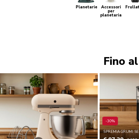
Planetarie
Accessori
Frulla
per
planetaria
Fino a
-30%