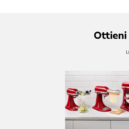
Ottieni
L