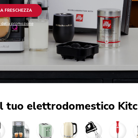
LA FRESCHEZZA
i della promozione
il tuo elettrodomestico Kit