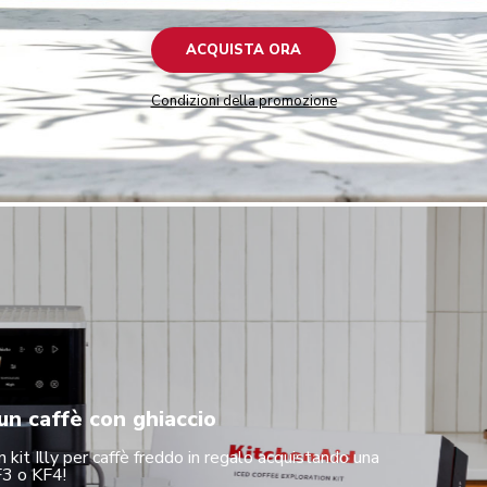
ACQUISTA ORA
Condizioni della promozione
un caffè con ghiaccio
 kit Illy per caffè freddo in regalo acquistando una
3 o KF4!