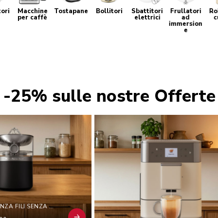
tori
Macchine
Tostapane
Bollitori
Sbattitori
Frullatori
Ro
per caffè
elettrici
ad
c
immersion
e
l -25% sulle nostre Offerte 
SPREMIAGRUMI SENZA FILI SENZA BATTERIA - KITCHENAID GO