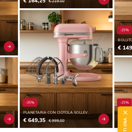
€ 164,25
€ 219,00
-25%
€ 149
-35%
-25%
PLANETARIA CON CIOTOLA SOLLEVABILE 6,6 L - ARTISAN
SET DI
€ 649,35
€ 126
€ 999,00