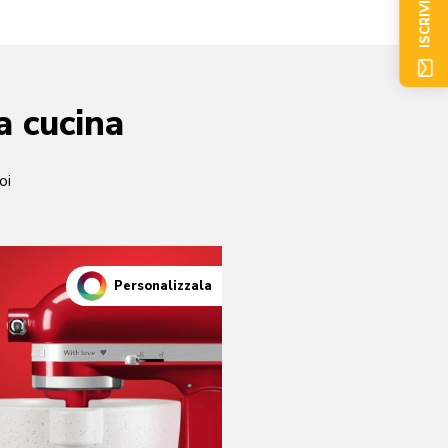
ISCRIVITI ORA
a cucina
oi
Personalizzala