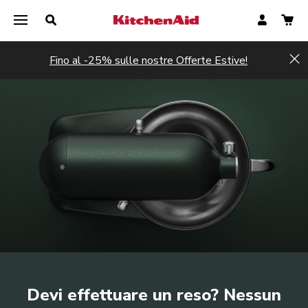
Fino al -25% sulle nostre Offerte Estive!
Hi
Avvia il reso
Avvia il reso
Devi effettuare un reso? Nessun