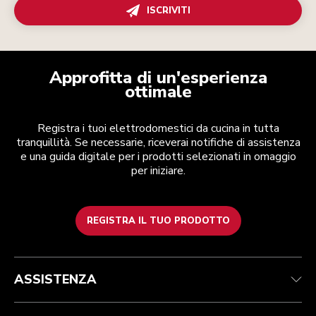
ISCRIVITI
Approfitta di un'esperienza
ottimale
Registra i tuoi elettrodomestici da cucina in tutta
tranquillità. Se necessarie, riceverai notifiche di assistenza
e una guida digitale per i prodotti selezionati in omaggio
per iniziare.
REGISTRA IL TUO PRODOTTO
Health Check
Termini e condizioni
Per il marchio
Trova un negozio
Assistenza clienti
Spedizione e consegna
La nostra storia
ASSISTENZA
Traccia il tuo ordine
Resi e rimborsi
Garanzia e documentazione
Imprint
Contattaci
Dichiarazione di accessibilità
FAQ
ODR