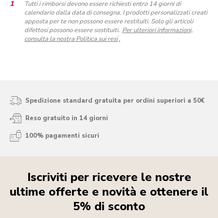
Tutti i rimborsi devono essere richiesti entro 14 giorni di
calendario dalla data di consegna. I prodotti personalizzati creati
apposta per te non possono essere restituiti. Solo gli articoli
difettosi possono essere sostituiti.
Per ulteriori informazioni,
consulta la nostra Politica sui resi
.
Spedizione standard gratuita per ordini superiori a 50€
Reso gratuito in 14 giorni
100% pagamenti sicuri
Iscriviti per ricevere le nostre
ultime offerte e novità e ottenere il
5% di sconto