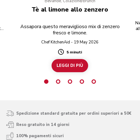
Bevande, Colazione/brunch
Tè al limone allo zenzero
Ni
Assapora questo meraviglioso mix di zenzero
tè
al
fresco e limone.
cco
Chef KitchenAid - 19 May 2026
5 minuti
Duration
LEGGI DI PIÙ
Spedizione standard gratuita per ordini superiori a 50€
Reso gratuito in 14 giorni
100% pagamenti sicuri