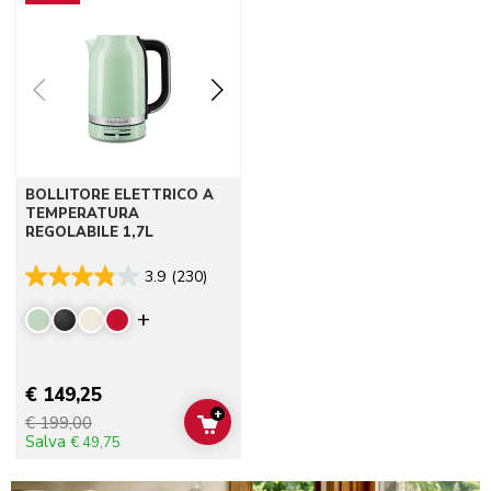
BOLLITORE ELETTRICO A
TEMPERATURA
REGOLABILE 1,7L
3.9
(230)
Display more colors
€ 149,25
+
€ 199,00
ADD TO CART
Salva
€ 49,75