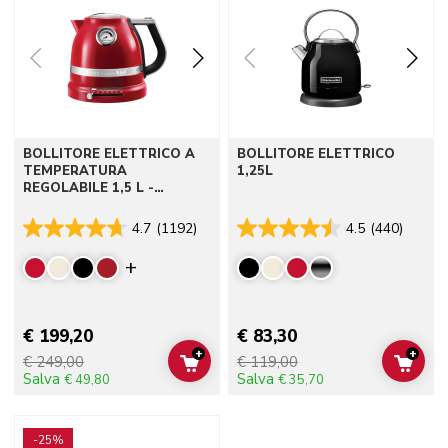
BOLLITORE ELETTRICO A
BOLLITORE ELETTRICO
TEMPERATURA
1,25L
REGOLABILE 1,5 L -
ARTISAN
4.7
(1192)
4.5
(440)
Display more colors
€ 199,20
€ 83,30
+
+
€ 249,00
€ 119,00
ADD TO CART
ADD 
Salva
Salva
€ 49,80
€ 35,70
Go to detail page
-25%