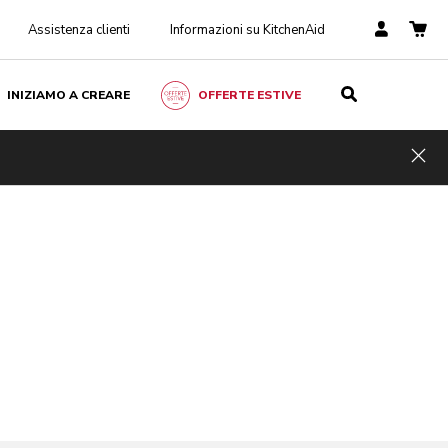
Assistenza clienti
Informazioni su KitchenAid
INIZIAMO A CREARE
OFFERTE ESTIVE
Hid