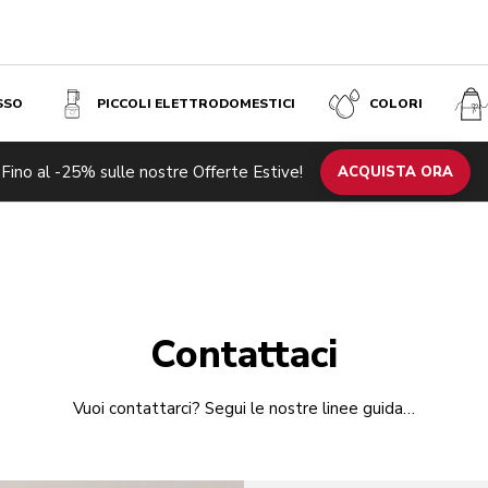
SSO
PICCOLI ELETTRODOMESTICI
COLORI
Fino al -25% sulle nostre Offerte Estive!
ACQUISTA ORA
Contattaci
Vuoi contattarci? Segui le nostre linee guida…