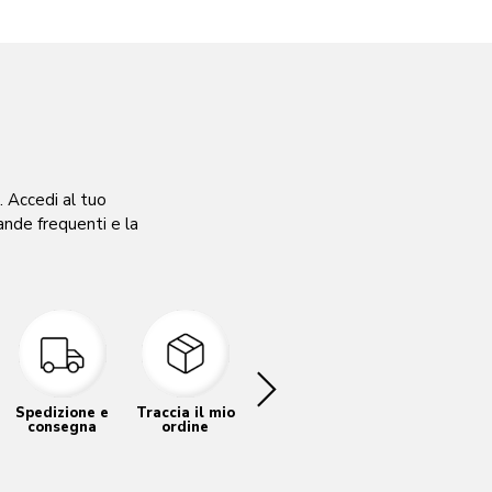
. Accedi al tuo
ande frequenti e la
Spedizione e
Traccia il mio
FAQ
consegna
ordine