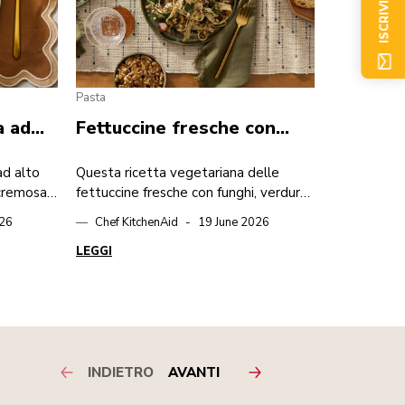
ISCRIVITI ORA
Pasta
a ad
Fettuccine fresche con
eico
funghi, verdure e noci
ad alto
Questa ricetta vegetariana delle
 cremosa
fettuccine fresche con funghi, verdure
e noci combina la ricchezza della pasta
26
Chef KitchenAid
19 June 2026
fatta in casa con un gustoso
condimento genuino. Perfetta per una
LEGGI
cenetta intima o per un pasto
speciale nel weekend.
INDIETRO
AVANTI