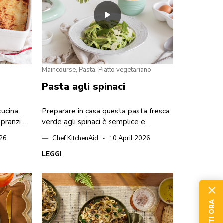
Maincourse, Pasta, Piatto vegetariano
Pasta agli spinaci
cucina
Preparare in casa questa pasta fresca
 pranzi di
verde agli spinaci è semplice e
agne
gustoso.
26
Chef KitchenAid
10 April 2026
LEGGI
GO TO DETAIL PAGE