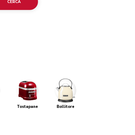
CERCA
Tostapane
Bollitore