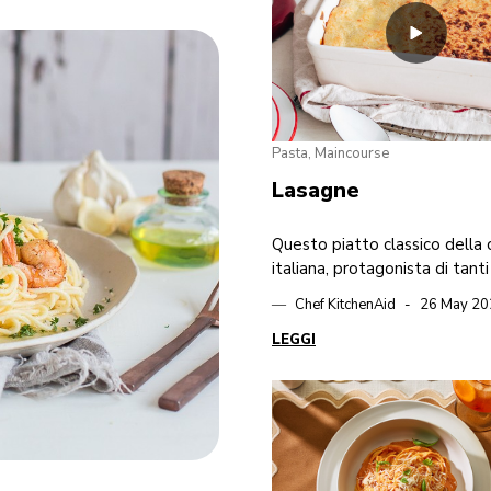
Pasta, Maincourse
Lasagne
Questo piatto classico della 
italiana, protagonista di tanti
famiglia, è realizzato con las
Chef KitchenAid
26 May 20
fresche.
LEGGI
GO TO DETAIL PAGE