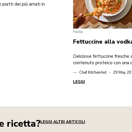
piatti dei più amati in
Pasta
Fettuccine alla vodk
alto contenuto prot
Deliziose fettuccine fresche 
contenuto proteico con una
salsa alla vodka.
Chef KitchenAid
29 May 20
LEGGI
e ricetta?
LEGGI ALTRI ARTICOLI