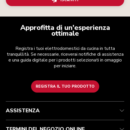
ISCRIVITI
Approfitta di un'esperienza
ottimale
Registra i tuoi elettrodomestici da cucina in tutta
tranquillità. Se necessarie, riceverai notifiche di assistenza
e una guida digitale per i prodotti selezionati in omaggio
per iniziare.
REGISTRA IL TUO PRODOTTO
Health Check
Termini e condizioni
Per il marchio
Trova un negozio
Assistenza clienti
Spedizione e consegna
La nostra storia
ASSISTENZA
Traccia il tuo ordine
Resi e rimborsi
Garanzia e documentazione
Imprint
Contattaci
Dichiarazione di accessibilità
FAQ
ODR
TERMINI DEL NEGOZIO ONLINE