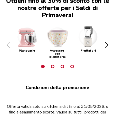
Ottieni fino al 30% di sconto con le
nostre offerte per i Saldi di
Primavera!
Planetarie
Accessori
Frullatori
Mac
per
planetaria
Condizioni della promozione
Offerta valida solo su kitchenaid.it fino al 31/05/2026, o
fino a esaurimento scorte. Valida su tutti i prodotti del