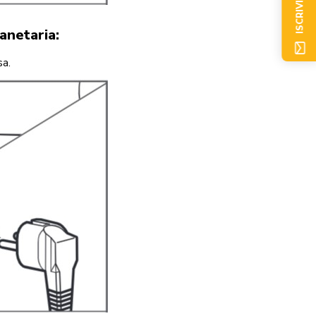
ISCRIVITI ORA
anetaria:
sa.