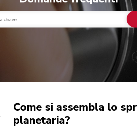
Come si assembla lo sp
nacaffè integrato
ca
planetaria?