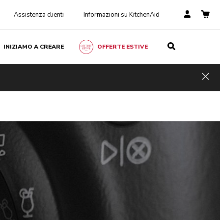
Assistenza clienti
Informazioni su KitchenAid
INIZIAMO A CREARE
OFFERTE ESTIVE
Hid