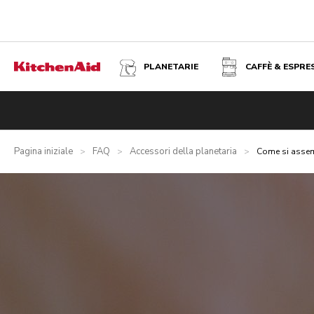
PLANETARIE
CAFFÈ & ESPRE
Pagina iniziale
FAQ
Accessori della planetaria
>
>
>
Come si assem