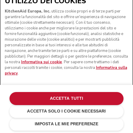
UTILIZZO DEI COOKIES
SEGUICI
KitchenAid Europa, Inc.
utilizza cookie propri e di terze parti per
garantire la funzionalità del sito e offrire un'esperienza di navigazione
ottimale (cookie strettamente necessari). Con il tuo consenso,
utilizziamo i cookie anche per migliorare le prestazioni del sito e
fornire funzionalità aggiuntive (cookie funzionali), analisi statistiche e
misurazione delle visite (cookie analitici) e per mostrarti pubblicità
personalizzate in base ai tuoi interessi e alle tue abitudini di
navigazione, anche tramite terze parti e su altre piattaforme (cookie
pubblicitari). Per maggiori dettagli o per gestire le preferenze, consulta
la nostra
Informativa sui cookie
. Per sapere come trattiamo i dati
personali raccolti tramite i cookie, consulta la nostra
Informativa sulla
privacy
.
© KitchenAid 2026 - Tutti i diritti riservati. KitchenAid e il
design della planetaria sono marchi commerciali negli Stati
Uniti e altrove.
ACCETTA TUTTI
Gestisci cookies
Informativa sulla privacy
ACCETTA SOLO I COOKIE NECESSARI
Informativa sui cookie
In altri paesi
Risoluzione delle dispute online
IMPOSTA LE MIE PREFERENZE