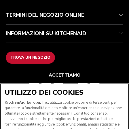
Garanzia e documentazione
Imprint
Contattaci
Dichiarazione di accessibilità
FAQ
ODR
TERMINI DEL NEGOZIO ONLINE
INFORMAZIONI SU KITCHENAID
TROVA UN NEGOZIO
ACCETTIAMO
UTILIZZO DEI COOKIES
SEGUICI
KitchenAid Europa, Inc.
utilizza cookie propri e di terze parti per
garantire la funzionalità del sito e offrire un'esperienza di navigazione
ottimale (cookie strettamente necessari). Con il tuo consenso,
utilizziamo i cookie anche per migliorare le prestazioni del sito e
fornire funzionalità aggiuntive (cookie funzionali), analisi statistiche e