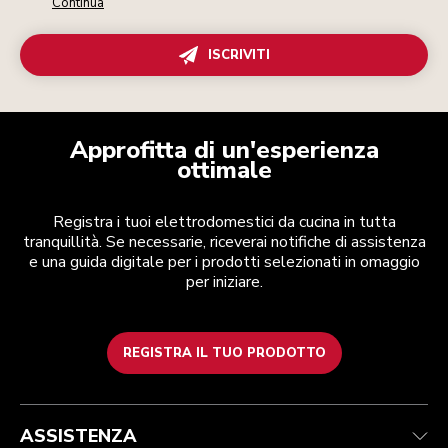
Continua
ISCRIVITI
Approfitta di un'esperienza
ottimale
Registra i tuoi elettrodomestici da cucina in tutta
tranquillità. Se necessarie, riceverai notifiche di assistenza
e una guida digitale per i prodotti selezionati in omaggio
per iniziare.
REGISTRA IL TUO PRODOTTO
Health Check
Termini e condizioni
Per il marchio
Trova un negozio
Assistenza clienti
Spedizione e consegna
La nostra storia
ASSISTENZA
Traccia il tuo ordine
Resi e rimborsi