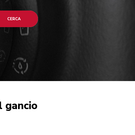
CERCA
l gancio