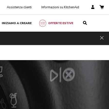
Assistenza clienti
Informazioni su KitchenAid
INIZIAMO A CREARE
OFFERTE ESTIVE
Hid