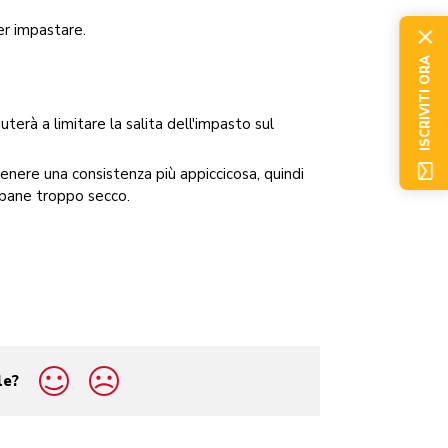
er impastare.
ISCRIVITI ORA
iuterà a limitare la salita dell'impasto sul
enere una consistenza più appiccicosa, quindi
 pane troppo secco.
le?