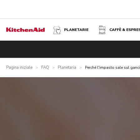
PLANETARIE
CAFFÈ & ESPRE
Pagina iniziale
FAQ
Planetaria
>
>
>
Perché l'impasto sale sul ganc