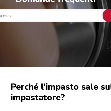
Perché l'impasto sale su
nacaffè integrato
ca
impastatore?