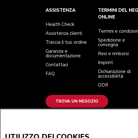
Health Check
Termini e condizioni
Per il marchio
Trova un negozio
ASSISTENZA
TERMINI DEL NE
Assistenza clienti
Spedizione e consegna
La nostra storia
Traccia il tuo ordine
Resi e rimborsi
ONLINE
Garanzia e documentazione
Imprint
Health Check
Contattaci
Dichiarazione di accessibilità
FAQ
ODR
Termini e condizion
Assistenza clienti
Spedizione e
Traccia il tuo ordine
consegna
Garanzia e
Resi e rimborsi
documentazione
Imprint
Contattaci
Dichiarazione di
FAQ
accessibilità
ODR
TROVA UN NEGOZIO
ACCETTIAMO
UTILIZZO DEI COOKIES