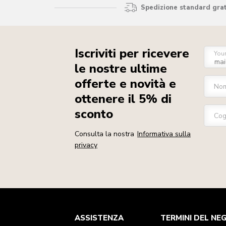
Spedizione standard gratu
Iscriviti per ricevere
You
le nostre ultime
offerte e novità e
No
ottenere il 5% di
sconto
Co
Consulta la nostra
Informativa sulla
privacy
Health Check
Termini e condizioni
Per il marchio
Trova un negozio
ASSISTENZA
TERMINI DEL NE
Assistenza clienti
Spedizione e consegna
La nostra storia