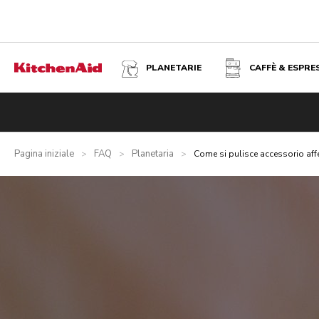
PLANETARIE
CAFFÈ & ESPRE
Pagina iniziale
FAQ
Planetaria
>
>
>
Come si pulisce accessorio affe