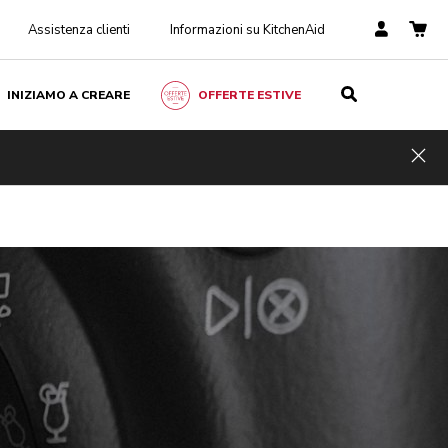
Assistenza clienti
Informazioni su KitchenAid
INIZIAMO A CREARE
OFFERTE ESTIVE
Hid