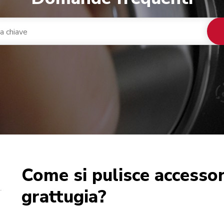
Come si pulisce accessor
nacaffè integrato
ca
grattugia?