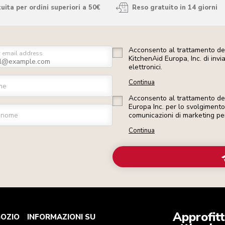
ita per ordini superiori a 50€
Reso gratuito in 14 giorni
Acconsento al trattamento dei
r email address
KitchenAid Europa, Inc. di inv
elettronici.
Continua
me
Acconsento al trattamento dei 
Europa Inc. per lo svolgimento d
gnome
comunicazioni di marketing pe
Continua
Approfitt
GOZIO
INFORMAZIONI SU