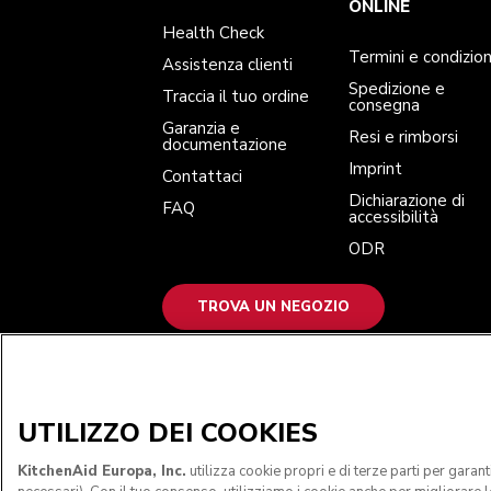
Traccia il tuo ordine
Resi e rimborsi
ONLINE
Garanzia e documentazione
Imprint
Health Check
Contattaci
Dichiarazione di accessibilità
FAQ
ODR
Termini e condizion
Assistenza clienti
Spedizione e
Traccia il tuo ordine
consegna
Garanzia e
Resi e rimborsi
documentazione
Imprint
Contattaci
Dichiarazione di
FAQ
accessibilità
ODR
TROVA UN NEGOZIO
ACCETTIAMO
UTILIZZO DEI COOKIES
KitchenAid Europa, Inc.
utilizza cookie propri e di terze parti per garan