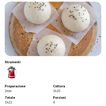
Strumenti
CookProcessor
Preparazione
Cottura
2min
1h20
Totale
Porzioni
1h22
4