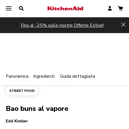
Fino al -25% sulle nostre Offerte Estive!
Hi
Panoramica
Ingredienti:
Guida dettagliata
Print
AMUSE-BOUCHE
MAINCOURSE
Share
STREET FOOD
Bao buns al vapore
Edd Kimber