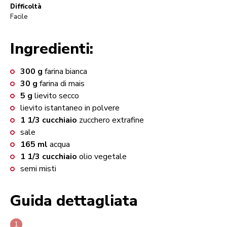
Difficoltà
Facile
Ingredienti:
300
g
farina bianca
30
g
farina di mais
5
g
lievito secco
lievito istantaneo in polvere
1
1/3 cucchiaio
zucchero extrafine
sale
165
ml
acqua
1
1/3 cucchiaio
olio vegetale
semi misti
Guida dettagliata