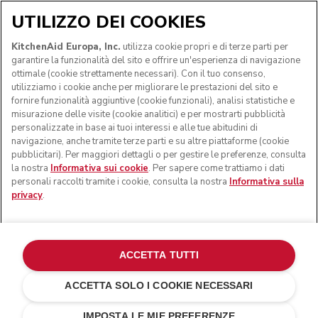
UTILIZZO DEI COOKIES
SEGUICI
KitchenAid Europa, Inc.
utilizza cookie propri e di terze parti per
garantire la funzionalità del sito e offrire un'esperienza di navigazione
ottimale (cookie strettamente necessari). Con il tuo consenso,
utilizziamo i cookie anche per migliorare le prestazioni del sito e
fornire funzionalità aggiuntive (cookie funzionali), analisi statistiche e
misurazione delle visite (cookie analitici) e per mostrarti pubblicità
personalizzate in base ai tuoi interessi e alle tue abitudini di
navigazione, anche tramite terze parti e su altre piattaforme (cookie
pubblicitari). Per maggiori dettagli o per gestire le preferenze, consulta
la nostra
Informativa sui cookie
. Per sapere come trattiamo i dati
personali raccolti tramite i cookie, consulta la nostra
Informativa sulla
privacy
.
© KitchenAid 2026 - Tutti i diritti riservati. KitchenAid e il
design della planetaria sono marchi commerciali negli Stati
Uniti e altrove.
ACCETTA TUTTI
Gestisci cookies
Informativa sulla privacy
ACCETTA SOLO I COOKIE NECESSARI
Informativa sui cookie
In altri paesi
Risoluzione delle dispute online
IMPOSTA LE MIE PREFERENZE