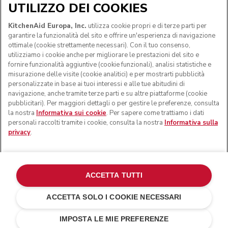
UTILIZZO DEI COOKIES
SEGUICI
KitchenAid Europa, Inc.
utilizza cookie propri e di terze parti per
garantire la funzionalità del sito e offrire un'esperienza di navigazione
ottimale (cookie strettamente necessari). Con il tuo consenso,
utilizziamo i cookie anche per migliorare le prestazioni del sito e
fornire funzionalità aggiuntive (cookie funzionali), analisi statistiche e
misurazione delle visite (cookie analitici) e per mostrarti pubblicità
personalizzate in base ai tuoi interessi e alle tue abitudini di
navigazione, anche tramite terze parti e su altre piattaforme (cookie
pubblicitari). Per maggiori dettagli o per gestire le preferenze, consulta
la nostra
Informativa sui cookie
. Per sapere come trattiamo i dati
personali raccolti tramite i cookie, consulta la nostra
Informativa sulla
privacy
.
© KitchenAid 2026 - Tutti i diritti riservati. KitchenAid e il
design della planetaria sono marchi commerciali negli Stati
Uniti e altrove.
ACCETTA TUTTI
Gestisci cookies
Informativa sulla privacy
ACCETTA SOLO I COOKIE NECESSARI
Informativa sui cookie
In altri paesi
Risoluzione delle dispute online
IMPOSTA LE MIE PREFERENZE