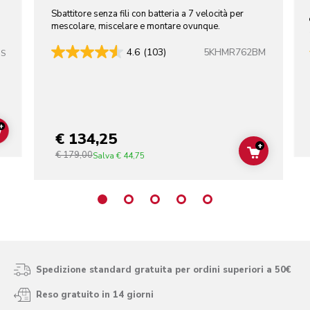
i
Sbattitore senza fili con batteria a 7 velocità per
mescolare, miscelare e montare ovunque.
5KHMR762BM
4.6
(103)
SS
+
€ 134,25
ADD TO CART
+
€ 179,00
ADD TO C
Salva
€ 44,75
Spedizione standard gratuita per ordini superiori a 50€
Reso gratuito in 14 giorni