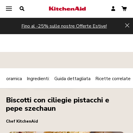
Fino al -25% sulle nostre Offerte Estive!
Hi
Panoramica
Ingredienti:
Guida dettagliata
Ricette correlate
Print
DESSERT
COLAZIONE/BRUNCH
Share
Biscotti con ciliegie pistacchi e
pepe szechaun
Chef KitchenAid