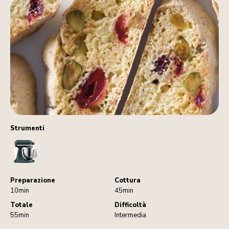
Strumenti
StandMixer
Preparazione
Cottura
10min
45min
Totale
Difficoltà
55min
Intermedia