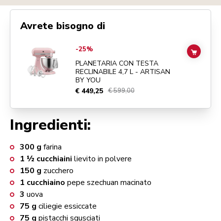
Avrete bisogno di
Go to
PLANETARIA CON TESTA RECLINABILE 4,7 L - ARTISAN BY Y
-25%
ADD TO
PLANETARIA CON TESTA
RECLINABILE 4,7 L - ARTISAN
BY YOU
€ 449,25
€ 599,00
Ingredienti:
300
g
farina
1 ½
cucchiaini
lievito in polvere
150
g
zucchero
1
cucchiaino
pepe szechuan macinato
3
uova
75
g
ciliegie essiccate
75
g
pistacchi sgusciati