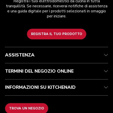
Registra i tuoi elettrodomestici da cucina in tutta
tranquillità. Se necessarie, riceverai notifiche di assistenza
e una guida digitale per i prodotti selezionati in omaggio
per iniziare.
REGISTRA IL TUO PRODOTTO
Health Check
Termini e condizioni
Per il marchio
Trova un negozio
Assistenza clienti
Spedizione e consegna
La nostra storia
ASSISTENZA
Traccia il tuo ordine
Resi e rimborsi
Garanzia e documentazione
Imprint
Contattaci
Dichiarazione di accessibilità
FAQ
ODR
TERMINI DEL NEGOZIO ONLINE
INFORMAZIONI SU KITCHENAID
TROVA UN NEGOZIO