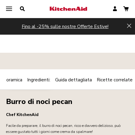
Fino al -25% sulle nostre Offerte Estive!
Hi
Panoramica
Ingredienti:
Guida dettagliata
Ricette correlate
Print
COLAZIONE/BRUNCH
Share
Burro di noci pecan
Chef KitchenAid
Facile da preparare, il burro di noci pecan, ricco e davvero delizioso, può
essere gustato tutti i giorni come crema da spalmare!