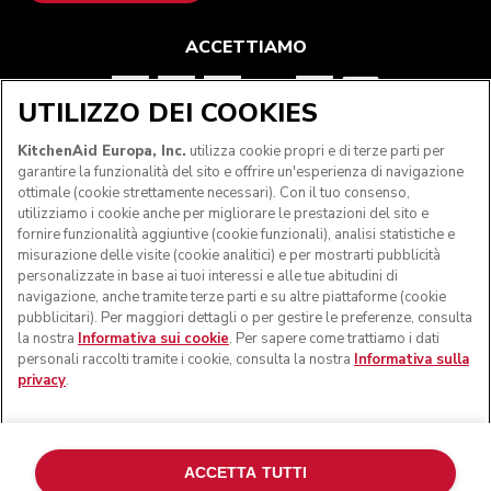
ACCETTIAMO
UTILIZZO DEI COOKIES
SEGUICI
KitchenAid Europa, Inc.
utilizza cookie propri e di terze parti per
garantire la funzionalità del sito e offrire un'esperienza di navigazione
ottimale (cookie strettamente necessari). Con il tuo consenso,
utilizziamo i cookie anche per migliorare le prestazioni del sito e
fornire funzionalità aggiuntive (cookie funzionali), analisi statistiche e
misurazione delle visite (cookie analitici) e per mostrarti pubblicità
personalizzate in base ai tuoi interessi e alle tue abitudini di
navigazione, anche tramite terze parti e su altre piattaforme (cookie
pubblicitari). Per maggiori dettagli o per gestire le preferenze, consulta
la nostra
Informativa sui cookie
. Per sapere come trattiamo i dati
personali raccolti tramite i cookie, consulta la nostra
Informativa sulla
privacy
.
© KitchenAid 2026 - Tutti i diritti riservati. KitchenAid e il
design della planetaria sono marchi commerciali negli Stati
Uniti e altrove.
ACCETTA TUTTI