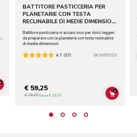
BATTITORE PASTICCERIA PER
PLANETARIE CON TESTA
RECLINABILE DI MEDIE DIMENSIONI
- ACCIAIO INOX
Battitore pasticceria in acciaio inox per dolci leggeri
da preparare con le planetarie con testa reclinabile
AC
di medie dimensioni.
5KSMPB5SS
4.7
(57)
+
€ 59,25
ADD TO CART
+
€ 79,00
ADD TO C
Salva
€ 19,75