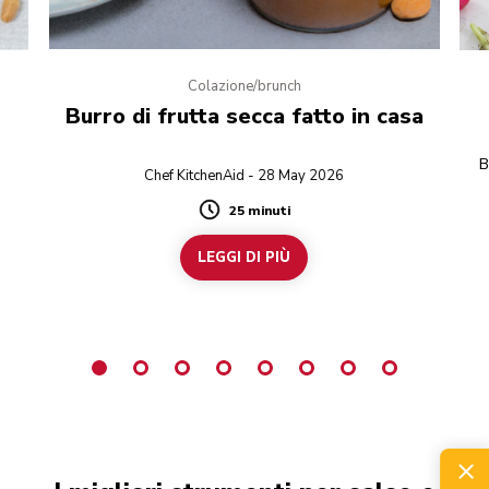
Colazione/brunch
Burro di frutta secca fatto in casa
B
Chef KitchenAid - 28 May 2026
25 minuti
Duration
LEGGI DI PIÙ