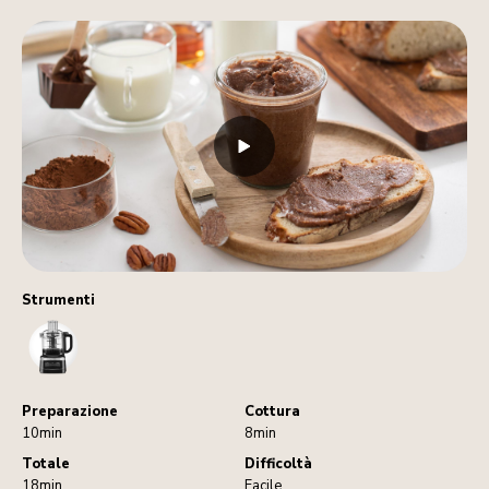
Strumenti
FoodProcessor
Preparazione
Cottura
10min
8min
Totale
Difficoltà
18min
Facile