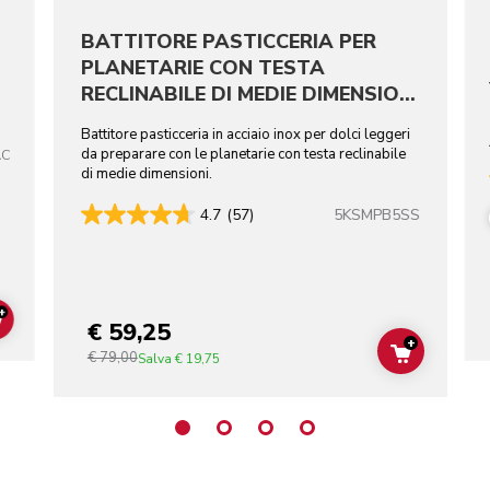
BATTITORE PASTICCERIA PER
PLANETARIE CON TESTA
RECLINABILE DI MEDIE DIMENSIONI
- ACCIAIO INOX
Battitore pasticceria in acciaio inox per dolci leggeri
da preparare con le planetarie con testa reclinabile
AC
di medie dimensioni.
5KSMPB5SS
4.7
(57)
+
€ 59,25
ADD TO CART
+
€ 79,00
ADD TO C
Salva
€ 19,75