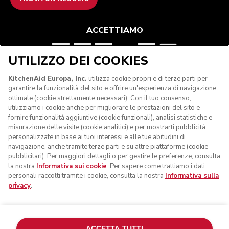
ACCETTIAMO
UTILIZZO DEI COOKIES
SEGUICI
KitchenAid Europa, Inc.
utilizza cookie propri e di terze parti per
garantire la funzionalità del sito e offrire un'esperienza di navigazione
ottimale (cookie strettamente necessari). Con il tuo consenso,
utilizziamo i cookie anche per migliorare le prestazioni del sito e
fornire funzionalità aggiuntive (cookie funzionali), analisi statistiche e
misurazione delle visite (cookie analitici) e per mostrarti pubblicità
personalizzate in base ai tuoi interessi e alle tue abitudini di
navigazione, anche tramite terze parti e su altre piattaforme (cookie
pubblicitari). Per maggiori dettagli o per gestire le preferenze, consulta
la nostra
Informativa sui cookie
. Per sapere come trattiamo i dati
personali raccolti tramite i cookie, consulta la nostra
Informativa sulla
privacy
.
© KitchenAid 2026 - Tutti i diritti riservati. KitchenAid e il
design della planetaria sono marchi commerciali negli Stati
Uniti e altrove.
ACCETTA TUTTI