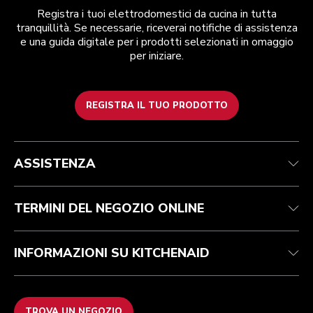
Registra i tuoi elettrodomestici da cucina in tutta
tranquillità. Se necessarie, riceverai notifiche di assistenza
e una guida digitale per i prodotti selezionati in omaggio
per iniziare.
REGISTRA IL TUO PRODOTTO
Health Check
Termini e condizioni
Per il marchio
Trova un negozio
Assistenza clienti
Spedizione e consegna
La nostra storia
ASSISTENZA
Traccia il tuo ordine
Resi e rimborsi
Garanzia e documentazione
Imprint
Contattaci
Dichiarazione di accessibilità
FAQ
ODR
TERMINI DEL NEGOZIO ONLINE
INFORMAZIONI SU KITCHENAID
TROVA UN NEGOZIO