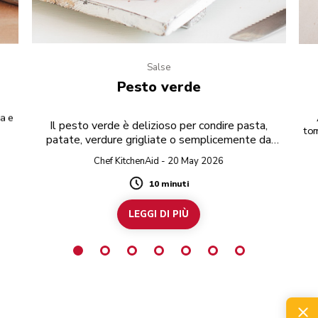
Salse
Pesto verde
a e
Il pesto verde è delizioso per condire pasta,
tom
patate, verdure grigliate o semplicemente da
e 
spalmare sul pane tostato.
Chef KitchenAid - 20 May 2026
10 minuti
Duration
LEGGI DI PIÙ