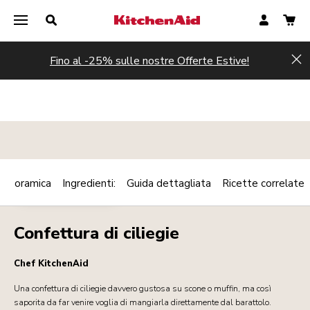
Fino al -25% sulle nostre Offerte Estive!
Hi
Panoramica
Ingredienti:
Guida dettagliata
Ricette correlate
Print
COLAZIONE/BRUNCH
Share
Confettura di ciliegie
Chef KitchenAid
Una confettura di ciliegie davvero gustosa su scone o muffin, ma così
saporita da far venire voglia di mangiarla direttamente dal barattolo.