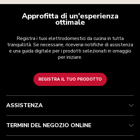
Approfitta di un'esperienza
ottimale
Registra i tuoi elettrodomestici da cucina in tutta
tranquillità. Se necessarie, riceverai notifiche di assistenza
e una guida digitale per i prodotti selezionati in omaggio
per iniziare.
REGISTRA IL TUO PRODOTTO
Health Check
Termini e condizioni
Per il marchio
Trova un negozio
Assistenza clienti
Spedizione e consegna
La nostra storia
ASSISTENZA
Traccia il tuo ordine
Resi e rimborsi
Garanzia e documentazione
Imprint
Contattaci
Dichiarazione di accessibilità
FAQ
ODR
TERMINI DEL NEGOZIO ONLINE