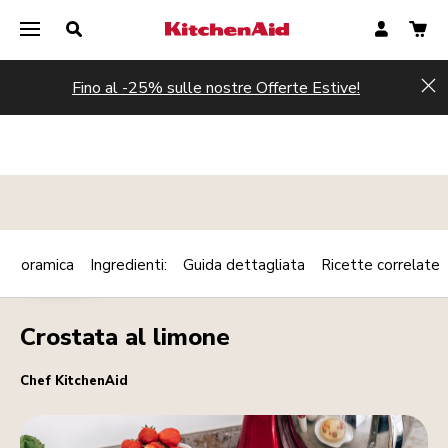
Fino al -25% sulle nostre Offerte Estive!
Hi
Panoramica
Ingredienti:
Guida dettagliata
Ricette correlate
Print
DESSERT
Share
Crostata al limone
Chef KitchenAid