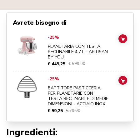
Avrete bisogno di
Go to
PLANETARIA CON TESTA RECLINABILE 4,7 L - ARTISAN BY Y
-25%
ADD TO
PLANETARIA CON TESTA
RECLINABILE 4,7 L - ARTISAN
BY YOU
€ 449,25
€ 599,00
Go to
BATTITORE PASTICCERIA PER PLANETARIE CON TESTA RECLI
-25%
ADD TO
BATTITORE PASTICCERIA
PER PLANETARIE CON
TESTA RECLINABILE DI MEDIE
DIMENSIONI - ACCIAIO INOX
€ 59,25
€ 79,00
Ingredienti: