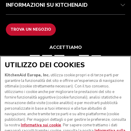
INFORMAZIONI SU KITCHENAID
TROVA UN NEGOZIO
ACCETTIAMO
UTILIZZO DEI COOKIES
SEGUICI
KitchenAid Europa, Inc.
utilizza cookie propri e di terze parti per
garantire la funzionalità del sito e offrire un'esperienza di navigazione
ottimale (cookie strettamente necessari). Con il tuo consenso,
utilizziamo i cookie anche per migliorare le prestazioni del sito e
fornire funzionalità aggiuntive (cookie funzionali), analisi statistiche e
misurazione delle visite (cookie analitici) e per mostrarti pubblicità
personalizzate in base ai tuoi interessi e alle tue abitudini di
navigazione, anche tramite terze parti e su altre piattaforme (cookie
pubblicitari). Per maggiori dettagli o per gestire le preferenze, consulta
la nostra
Informativa sui cookie
. Per sapere come trattiamo i dati
personali raccolti tramite i cookie, consulta la nostra
Informativa sulla