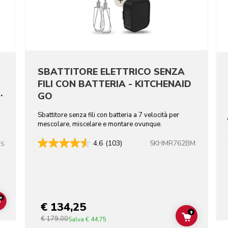
SBATTITORE ELETTRICO SENZA
FILI CON BATTERIA - KITCHENAID
I
GO
i
Sbattitore senza fili con batteria a 7 velocità per
mescolare, miscelare e montare ovunque.
5KHMR762BM
4.6
(103)
SS
+
€ 134,25
ADD TO CART
+
€ 179,00
ADD TO C
Salva
€ 44,75