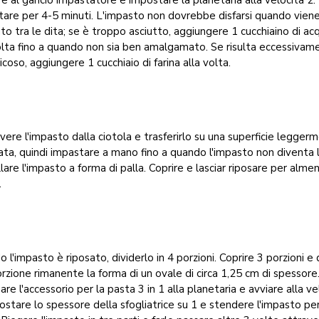
e al gancio impastatore e impostare la planetaria alla velocità 2.
are per 4-5 minuti. L'impasto non dovrebbe disfarsi quando vien
o tra le dita; se è troppo asciutto, aggiungere 1 cucchiaino di ac
olta fino a quando non sia ben amalgamato. Se risulta eccessivam
icoso, aggiungere 1 cucchiaio di farina alla volta.
ere l'impasto dalla ciotola e trasferirlo su una superficie legger
nata, quindi impastare a mano fino a quando l'impasto non diventa li
are l'impasto a forma di palla. Coprire e lasciar riposare per alme
.
 l'impasto è riposato, dividerlo in 4 porzioni. Coprire 3 porzioni e
orzione rimanente la forma di un ovale di circa 1,25 cm di spessore
are l'accessorio per la pasta 3 in 1 alla planetaria e avviare alla ve
ostare lo spessore della sfogliatrice su 1 e stendere l'impasto pe