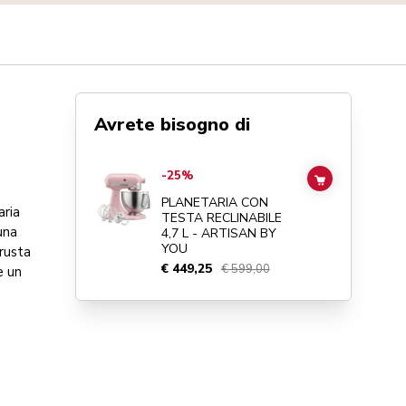
Avrete bisogno di
Go to
PLANETARIA CON TESTA RECLINABILE 4,7 L - ART
-25%
ADD TO CAR
PLANETARIA CON
aria
TESTA RECLINABILE
una
4,7 L - ARTISAN BY
YOU
frusta
€ 449,25
€ 599,00
e un