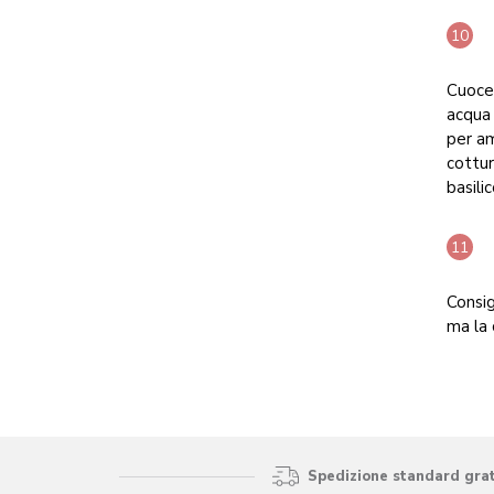
Cuocer
acqua 
per am
cottur
basili
Consig
ma la 
Spedizione standard gratu