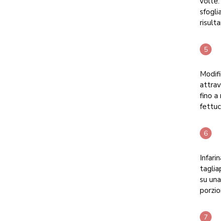
volte.
sfogli
risulta
Modifi
attrav
fino a
fettuc
Infari
taglia
su una
porzio