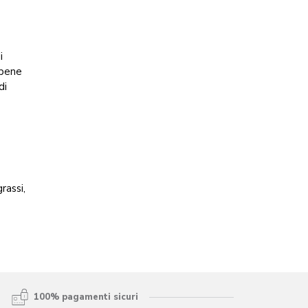
i
 bene
di
rassi,
100% pagamenti sicuri