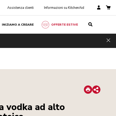
Assistenza clienti
Informazioni su KitchenAid
INIZIAMO A CREARE
OFFERTE ESTIVE
Hid
Print
Share
la vodka ad alto