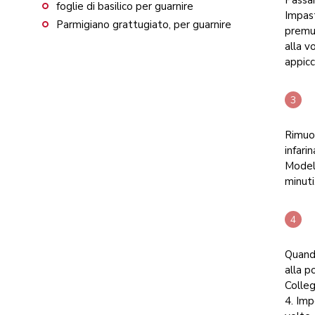
Passar
foglie di basilico per guarnire
Impast
Parmigiano grattugiato, per guarnire
premut
alla v
appicc
Rimuov
infari
Modell
minuti
Quando
alla p
Colleg
4. Imp