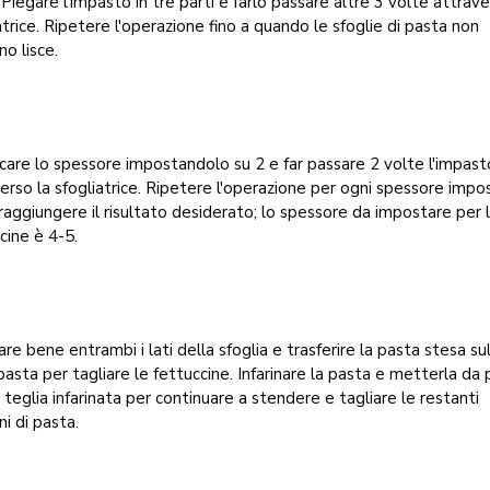
 Piegare l'impasto in tre parti e farlo passare altre 3 volte attrave
atrice. Ripetere l'operazione fino a quando le sfoglie di pasta non
no lisce.
care lo spessore impostandolo su 2 e far passare 2 volte l'impast
erso la sfogliatrice. Ripetere l'operazione per ogni spessore impo
 raggiungere il risultato desiderato; lo spessore da impostare per 
cine è 4-5.
nare bene entrambi i lati della sfoglia e trasferire la pasta stesa su
pasta per tagliare le fettuccine. Infarinare la pasta e metterla da 
 teglia infarinata per continuare a stendere e tagliare le restanti
ni di pasta.