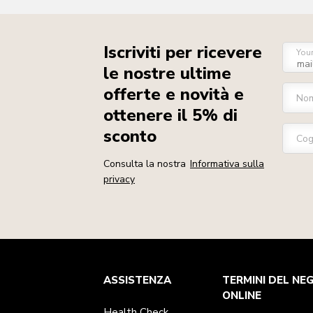
Iscriviti per ricevere
You
le nostre ultime
offerte e novità e
No
ottenere il 5% di
sconto
Co
Consulta la nostra
Informativa sulla
privacy
Health Check
Termini e condizioni
Per il marchio
Trova un negozio
ASSISTENZA
TERMINI DEL NE
Assistenza clienti
Spedizione e consegna
La nostra storia
Traccia il tuo ordine
Resi e rimborsi
ONLINE
Garanzia e documentazione
Imprint
Health Check
Contattaci
Dichiarazione di accessibilità