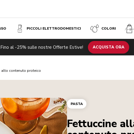
SSO
PICCOLI ELETTRODOMESTICI
COLORI
Fino al -25% sulle nostre Offerte Estive!
ACQUISTA ORA
d alto contenuto proteico
PASTA
Fettuccine al