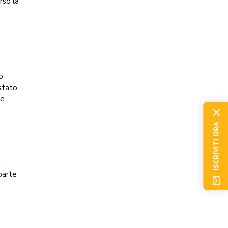
rso la
o
stato
le
ISCRIVITI ORA
l
parte