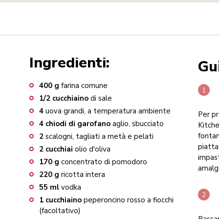
Ingredienti:
Gu
400
g
farina comune
1/2
cucchiaino
di sale
4
uova grandi, a temperatura ambiente
Per pr
4
chiodi di garofano
aglio, sbucciato
Kitch
fontan
2
scalogni, tagliati a metà e pelati
piatta
2
cucchiai
olio d'oliva
impast
170
g
concentrato di pomodoro
amalga
220
g
ricotta intera
55
ml
vodka
1
cucchiaino
peperoncino rosso a fiocchi
(facoltativo)