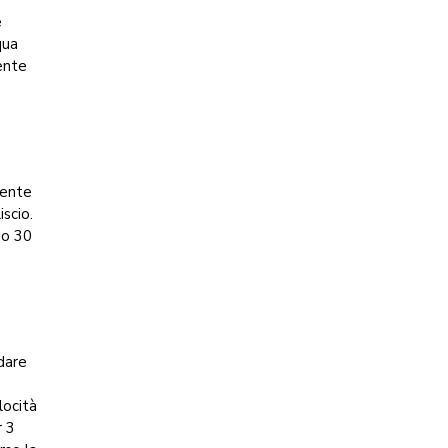
e
qua
ente
mente
scio.
no 30
 dare
.
locità
r 3