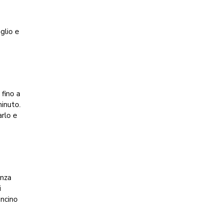
aglio e
 fino a
minuto.
rlo e
enza
i
ncino