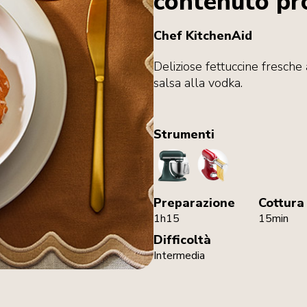
contenuto pr
Chef KitchenAid
Deliziose fettuccine fresch
salsa alla vodka.
Strumenti
StandMixer
PastaCutters
Preparazione
Cottura
1h15
15min
Difficoltà
Intermedia