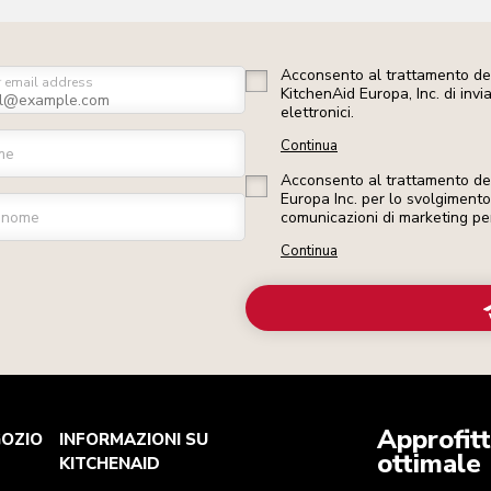
Acconsento al trattamento dei
r email address
KitchenAid Europa, Inc. di inv
elettronici.
Continua
me
Acconsento al trattamento dei 
Europa Inc. per lo svolgimento d
gnome
comunicazioni di marketing pe
Continua
Approfitt
GOZIO
INFORMAZIONI SU
ottimale
KITCHENAID