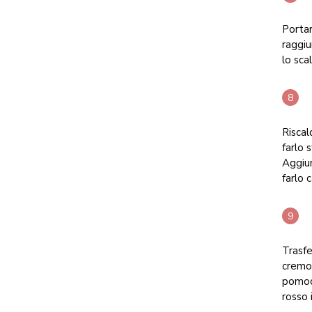
Portar
raggiu
lo sca
Riscal
farlo 
Aggiun
farlo 
Trasfe
cremos
pomod
rosso 