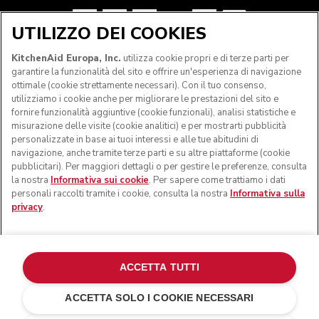
UTILIZZO DEI COOKIES
SEGUICI
KitchenAid Europa, Inc.
utilizza cookie propri e di terze parti per
garantire la funzionalità del sito e offrire un'esperienza di navigazione
ottimale (cookie strettamente necessari). Con il tuo consenso,
utilizziamo i cookie anche per migliorare le prestazioni del sito e
fornire funzionalità aggiuntive (cookie funzionali), analisi statistiche e
misurazione delle visite (cookie analitici) e per mostrarti pubblicità
personalizzate in base ai tuoi interessi e alle tue abitudini di
navigazione, anche tramite terze parti e su altre piattaforme (cookie
pubblicitari). Per maggiori dettagli o per gestire le preferenze, consulta
la nostra
Informativa sui cookie
. Per sapere come trattiamo i dati
personali raccolti tramite i cookie, consulta la nostra
Informativa sulla
privacy
.
© KitchenAid 2026 - Tutti i diritti riservati. KitchenAid e il
design della planetaria sono marchi commerciali negli Stati
Uniti e altrove.
ACCETTA TUTTI
Gestisci cookies
Informativa sulla privacy
ACCETTA SOLO I COOKIE NECESSARI
Informativa sui cookie
In altri paesi