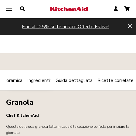
Fino al -25% sulle nostre Offerte Estive!
Hi
Panoramica
Ingredienti:
Guida dettagliata
Ricette correlate
Print
COLAZIONE/BRUNCH
Share
Granola
Chef KitchenAid
Questa deliziosa granola fatta in casa è la colazione perfetta per iniziare la
giornata.