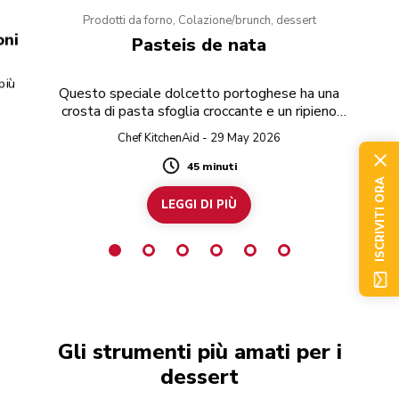
Prodotti da forno, Colazione/brunch, dessert
oni
Pasteis de nata
più
Questo speciale dolcetto portoghese ha una
crosta di pasta sfoglia croccante e un ripieno
dolce alla crema.
Chef KitchenAid - 29 May 2026
45 minuti
Duration
ISCRIVITI ORA
LEGGI DI PIÙ
Gli strumenti più amati per i
dessert