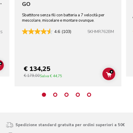
I
GO
i
Sbattitore senza fili con batteria a 7 velocità per
mescolare, miscelare e montare ovunque.
5KHMR762BM
4.6
(103)
SS
+
€ 134,25
ADD TO CART
+
€ 179,00
ADD TO C
Salva
€ 44,75
Spedizione standard gratuita per ordini superiori a 50€