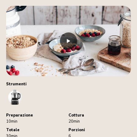
Strumenti
FoodProcessor
Preparazione
Cottura
10min
20min
Totale
Porzioni
30min
6