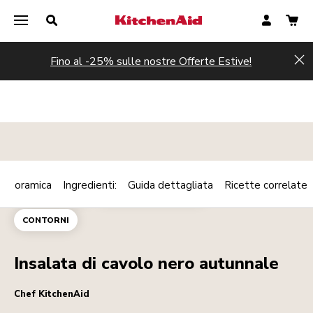
Fino al -25% sulle nostre Offerte Estive!
Hi
Panoramica
Ingredienti:
Guida dettagliata
Ricette correlate
Print
PIATTI FREDDI
PIATTO VEGETARIANO
Share
CONTORNI
Insalata di cavolo nero autunnale
Chef KitchenAid