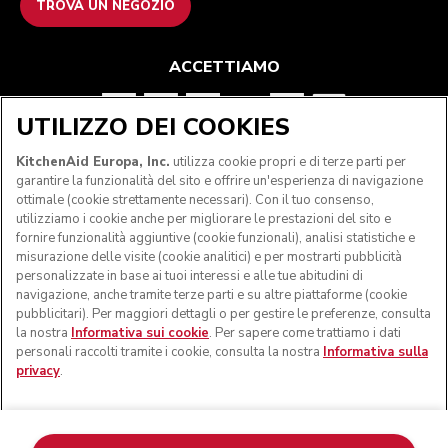
TROVA UN NEGOZIO
ACCETTIAMO
UTILIZZO DEI COOKIES
SEGUICI
KitchenAid Europa, Inc.
utilizza cookie propri e di terze parti per
garantire la funzionalità del sito e offrire un'esperienza di navigazione
ottimale (cookie strettamente necessari). Con il tuo consenso,
utilizziamo i cookie anche per migliorare le prestazioni del sito e
fornire funzionalità aggiuntive (cookie funzionali), analisi statistiche e
misurazione delle visite (cookie analitici) e per mostrarti pubblicità
personalizzate in base ai tuoi interessi e alle tue abitudini di
navigazione, anche tramite terze parti e su altre piattaforme (cookie
pubblicitari). Per maggiori dettagli o per gestire le preferenze, consulta
la nostra
Informativa sui cookie
. Per sapere come trattiamo i dati
personali raccolti tramite i cookie, consulta la nostra
Informativa sulla
privacy
.
© KitchenAid 2026 - Tutti i diritti riservati. KitchenAid e il
design della planetaria sono marchi commerciali negli Stati
Uniti e altrove.