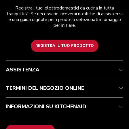
Registra i tuoi elettrodomestici da cucina in tutta
tranquillità. Se necessarie, riceverai notifiche di assistenza
e una guida digitale per i prodotti selezionati in omaggio
per iniziare.
REGISTRA IL TUO PRODOTTO
Health Check
Termini e condizioni
Per il marchio
Trova un negozio
Assistenza clienti
Spedizione e consegna
La nostra storia
ASSISTENZA
Traccia il tuo ordine
Resi e rimborsi
Garanzia e documentazione
Imprint
Contattaci
Dichiarazione di accessibilità
FAQ
ODR
TERMINI DEL NEGOZIO ONLINE
INFORMAZIONI SU KITCHENAID