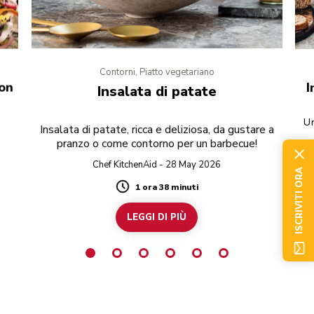
Contorni, Piatto vegetariano
con
I
Insalata di patate
Un
Insalata di patate, ricca e deliziosa, da gustare a
pranzo o come contorno per un barbecue!
Chef KitchenAid - 28 May 2026
ISCRIVITI ORA
1 ora 38 minuti
Duration
LEGGI DI PIÙ