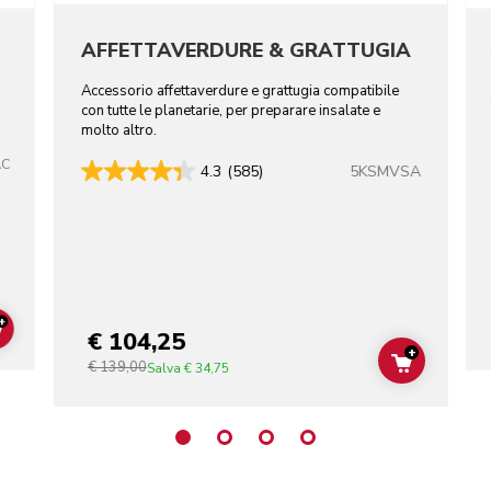
AFFETTAVERDURE & GRATTUGIA
Accessorio affettaverdure e grattugia compatibile
con tutte le planetarie, per preparare insalate e
molto altro.
AC
5KSMVSA
4.3
(585)
+
€ 104,25
ADD TO CART
+
€ 139,00
ADD TO C
Salva
€ 34,75