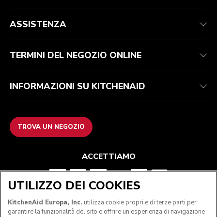
Health Check
Termini e condizioni
Per il marchio
Trova un negozio
Assistenza clienti
Spedizione e consegna
La nostra storia
ASSISTENZA
Traccia il tuo ordine
Resi e rimborsi
Garanzia e documentazione
Imprint
Contattaci
Dichiarazione di accessibilità
FAQ
ODR
TERMINI DEL NEGOZIO ONLINE
INFORMAZIONI SU KITCHENAID
TROVA UN NEGOZIO
ACCETTIAMO
UTILIZZO DEI COOKIES
SEGUICI
KitchenAid Europa, Inc.
utilizza cookie propri e di terze parti per
garantire la funzionalità del sito e offrire un'esperienza di navigazione