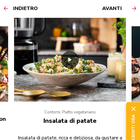
INDIETRO
AVANTI
Contorni, Piatto vegetariano
ISCRIVITI ORA
con
I
Insalata di patate
Un
Insalata di patate, ricca e deliziosa, da gustare a