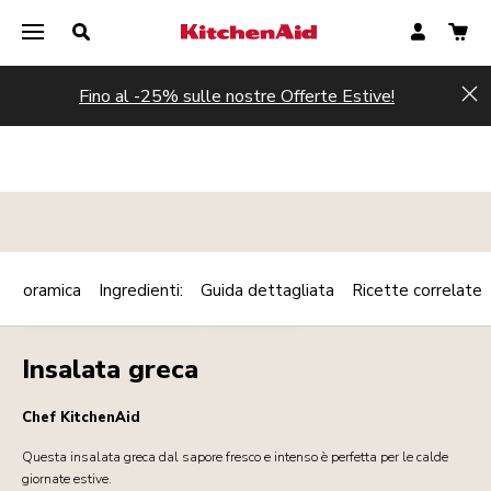
Fino al -25% sulle nostre Offerte Estive!
Hi
Panoramica
Ingredienti:
Guida dettagliata
Ricette correlate
Print
PIATTO VEGETARIANO
CONTORNI
Share
Insalata greca
Chef KitchenAid
Questa insalata greca dal sapore fresco e intenso è perfetta per le calde
giornate estive.