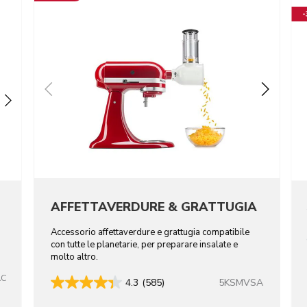
AFFETTAVERDURE & GRATTUGIA
Accessorio affettaverdure e grattugia compatibile
con tutte le planetarie, per preparare insalate e
molto altro.
AC
5KSMVSA
4.3
(585)