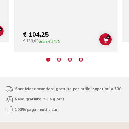
+
€ 104,25
ADD TO CART
+
€ 139,00
ADD TO C
Salva
€ 34,75
Spedizione standard gratuita per ordini superiori a 50€
Reso gratuito in 14 giorni
100% pagamenti sicuri