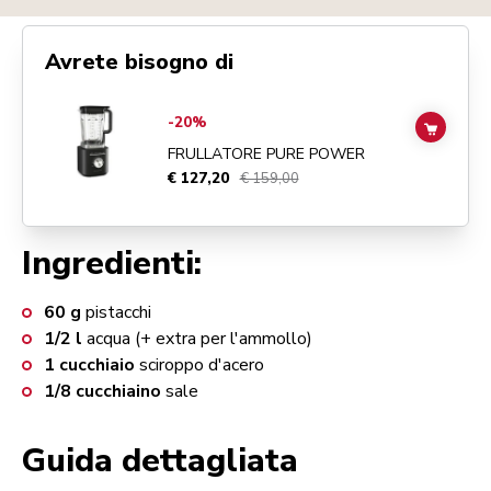
Avrete bisogno di
Go to
Frullatore Pure Power
details page
-20%
ADD TO
FRULLATORE PURE POWER
€ 127,20
€ 159,00
Ingredienti:
60
g
pistacchi
1/2
l
acqua (+ extra per l'ammollo)
1
cucchiaio
sciroppo d'acero
1/8
cucchiaino
sale
Guida dettagliata