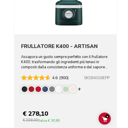
FRULLATORE K400 - ARTISAN
Assapora un gusto sempre perfetto con il frullatore
K400, trasformando gli ingredienti più tenaci in
composti dalla consistenza uniforme e dal sapore
eccezionale.
5KSB4026EPP
4.6
(900)
Display more color
€ 278,10
+
€ 309,00
ADD TO C
Salva
€ 30,90