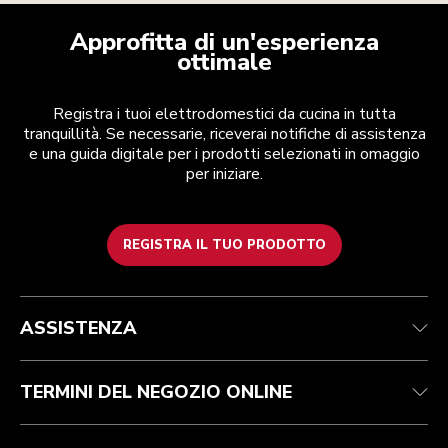
Approfitta di un'esperienza
ottimale
Registra i tuoi elettrodomestici da cucina in tutta
tranquillità. Se necessarie, riceverai notifiche di assistenza
e una guida digitale per i prodotti selezionati in omaggio
per iniziare.
REGISTRA IL TUO PRODOTTO
Health Check
Termini e condizioni
Per il marchio
Trova un negozio
Assistenza clienti
Spedizione e consegna
La nostra storia
ASSISTENZA
Traccia il tuo ordine
Resi e rimborsi
Garanzia e documentazione
Imprint
Contattaci
Dichiarazione di accessibilità
FAQ
ODR
TERMINI DEL NEGOZIO ONLINE