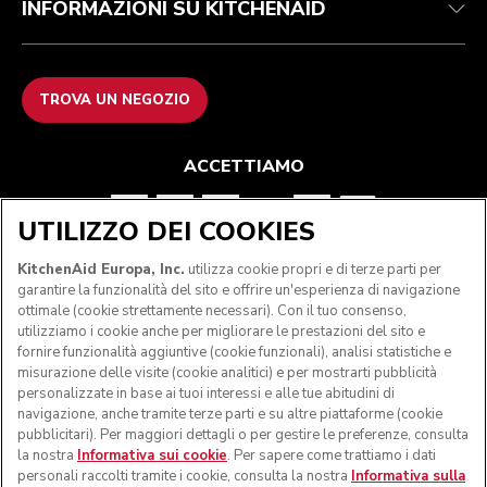
INFORMAZIONI SU KITCHENAID
TROVA UN NEGOZIO
ACCETTIAMO
UTILIZZO DEI COOKIES
SEGUICI
KitchenAid Europa, Inc.
utilizza cookie propri e di terze parti per
garantire la funzionalità del sito e offrire un'esperienza di navigazione
ottimale (cookie strettamente necessari). Con il tuo consenso,
utilizziamo i cookie anche per migliorare le prestazioni del sito e
fornire funzionalità aggiuntive (cookie funzionali), analisi statistiche e
misurazione delle visite (cookie analitici) e per mostrarti pubblicità
personalizzate in base ai tuoi interessi e alle tue abitudini di
navigazione, anche tramite terze parti e su altre piattaforme (cookie
pubblicitari). Per maggiori dettagli o per gestire le preferenze, consulta
la nostra
Informativa sui cookie
. Per sapere come trattiamo i dati
personali raccolti tramite i cookie, consulta la nostra
Informativa sulla