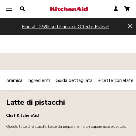
Fino al -25% sulle nostre Offerte Estive!
Hi
Panoramica
Ingredienti:
Guida dettagliata
Ricette correlate
Print
BEVANDE
Share
Latte di pistacchi
Chef KitchenAid
Questo latte di pistacchi, facile da preparare, ha un sapore ricco e delicato.