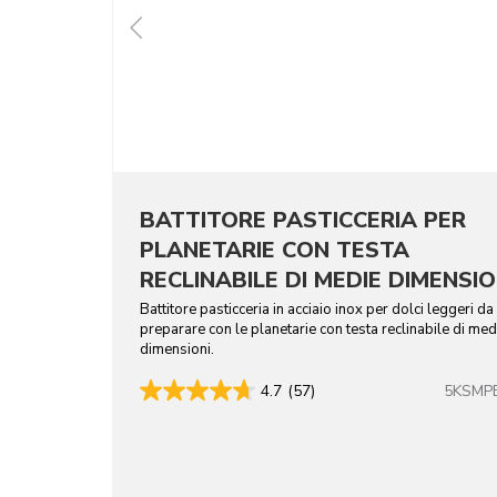
BATTITORE PASTICCERIA PER
PLANETARIE CON TESTA
RECLINABILE DI MEDIE DIMENSIO
- ACCIAIO INOX
Battitore pasticceria in acciaio inox per dolci leggeri da
preparare con le planetarie con testa reclinabile di med
dimensioni.
5KSMP
4.7
(57)