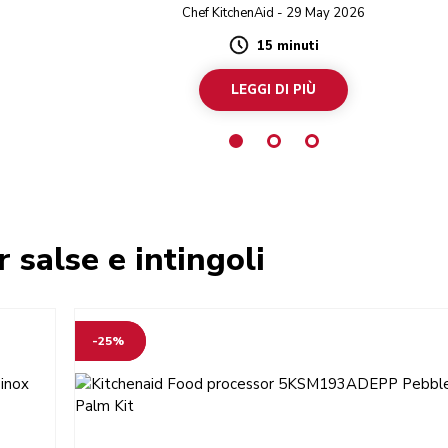
perfetta abbinata alle tortilla chips o come condimen
Chef KitchenAid - 29 May 2026
15 minuti
Duration
LEGGI DI PIÙ
r salse e intingoli
-25%