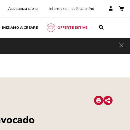
Assistenza clienti
Informazioni su KitchenAid
INIZIAMO A CREARE
OFFERTE ESTIVE
Hid
Print
Share
avocado