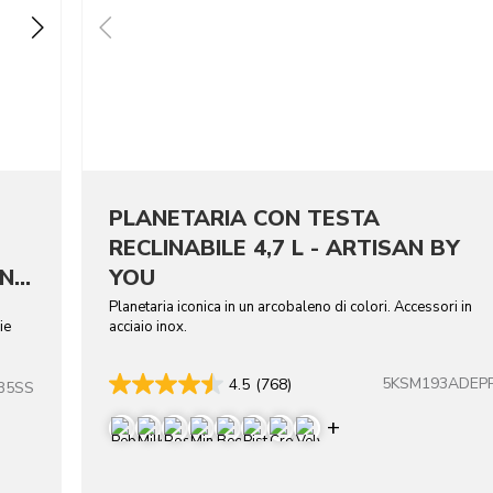
PLANETARIA CON TESTA
RECLINABILE 4,7 L - ARTISAN BY
NI
YOU
Planetaria iconica in un arcobaleno di colori. Accessori in
ie
acciaio inox.
5KSM193ADEP
4.5
(768)
B5SS
Display more co