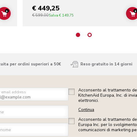
€ 449,25
+
+
€ 599,00
ADD TO CART
Salva
€ 149,75
ita per ordini superiori a 50€
Reso gratuito in 14 giorni
Acconsento al trattamento dei
r email address
KitchenAid Europa, Inc. di inv
elettronici.
Continua
me
Acconsento al trattamento dei 
Europa Inc. per lo svolgimento d
gnome
comunicazioni di marketing pe