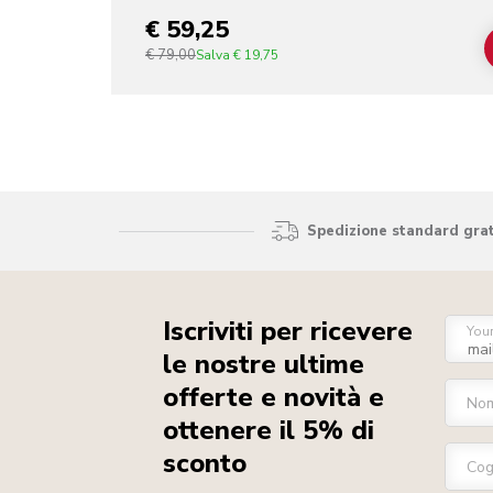
€ 59,25
€ 79,00
Salva
€ 19,75
Spedizione standard gratu
Iscriviti per ricevere
You
le nostre ultime
offerte e novità e
No
ottenere il 5% di
sconto
Co