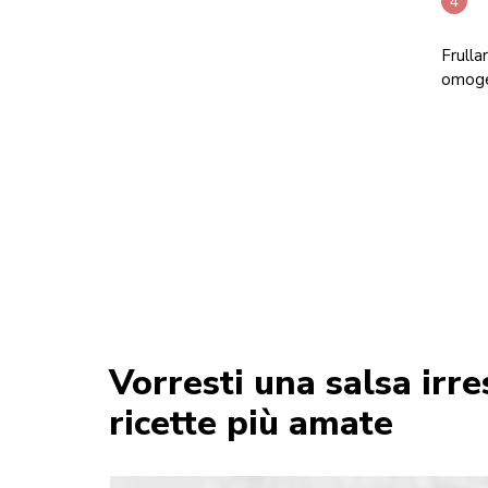
Frulla
omoge
Vorresti una salsa irres
ricette più amate