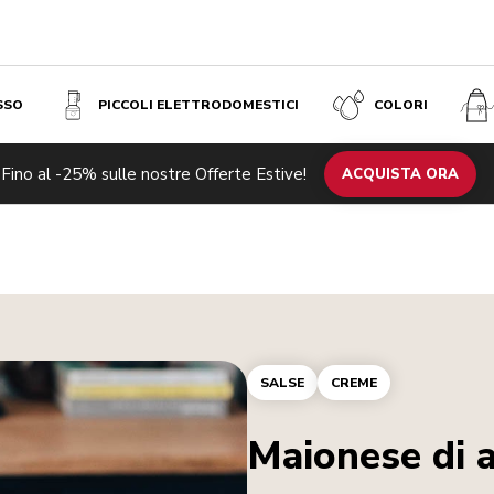
SSO
PICCOLI ELETTRODOMESTICI
COLORI
Fino al -25% sulle nostre Offerte Estive!
ACQUISTA ORA
SALSE
CREME
Maionese di 