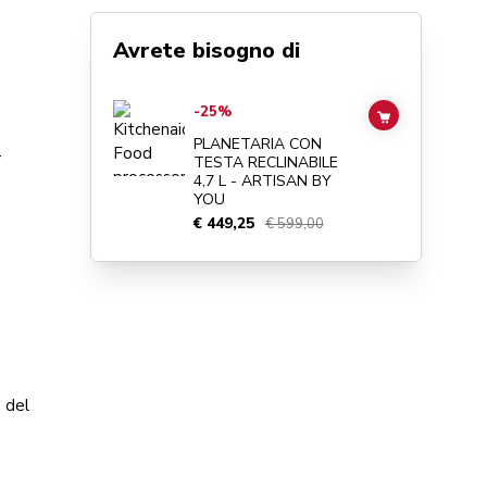
Avrete bisogno di
Go to
PLANETARIA CON TESTA RECLINABILE 4,7 L - ART
-25%
ADD TO CAR
PLANETARIA CON
-
TESTA RECLINABILE
4,7 L - ARTISAN BY
YOU
€ 449,25
€ 599,00
a del