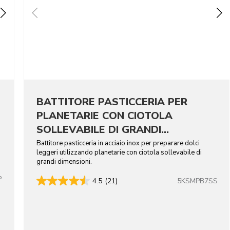
BATTITORE PASTICCERIA PER
PLANETARIE CON CIOTOLA
SOLLEVABILE DI GRANDI
DIMENSIONI - ACCIAIO INOX
Battitore pasticceria in acciaio inox per preparare dolci
leggeri utilizzando planetarie con ciotola sollevabile di
grandi dimensioni.
P
5KSMPB7SS
4.5
(21)
lors