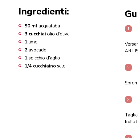
Ingredienti:
Gu
90
ml
acquafaba
3
cucchiai
olio d'oliva
1
lime
Versar
2
avocado
ARTI
1
spicchio d'aglio
1/4
cucchiaino
sale
Spreme
Taglia
frulla