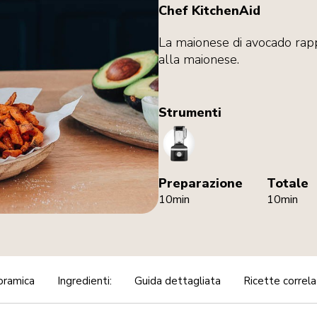
Chef KitchenAid
La maionese di avocado rapp
alla maionese.
Strumenti
Blender
Preparazione
Totale
10min
10min
oramica
Ingredienti:
Guida dettagliata
Ricette correl