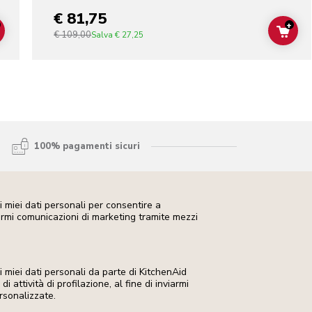
€ 81,75
+
€ 109,00
ADD TO CART
ADD
Salva
€ 27,25
100% pagamenti sicuri
 miei dati personali per consentire a
iarmi comunicazioni di marketing tramite mezzi
miei dati personali da parte di KitchenAid
i attività di profilazione, al fine di inviarmi
rsonalizzate.