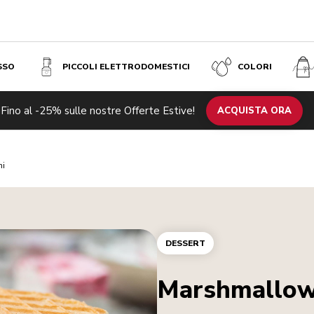
SSO
PICCOLI ELETTRODOMESTICI
COLORI
Fino al -25% sulle nostre Offerte Estive!
ACQUISTA ORA
ni
DESSERT
Marshmallow