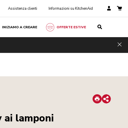
Assistenza clienti
Informazioni su KitchenAid
INIZIAMO A CREARE
OFFERTE ESTIVE
Hid
Print
Share
 ai lamponi