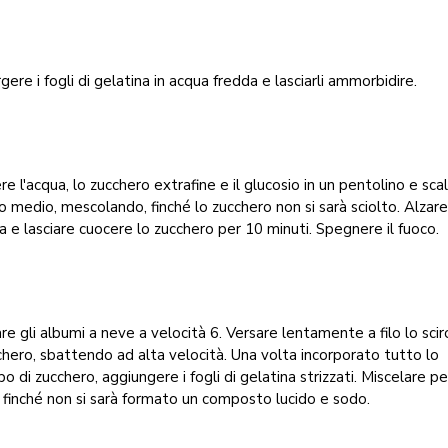
ere i fogli di gelatina in acqua fredda e lasciarli ammorbidire.
e l'acqua, lo zucchero extrafine e il glucosio in un pentolino e sca
o medio, mescolando, finché lo zucchero non si sarà sciolto. Alzare
 e lasciare cuocere lo zucchero per 10 minuti. Spegnere il fuoco.
e gli albumi a neve a velocità 6. Versare lentamente a filo lo sci
chero, sbattendo ad alta velocità. Una volta incorporato tutto lo
po di zucchero, aggiungere i fogli di gelatina strizzati. Miscelare p
 finché non si sarà formato un composto lucido e sodo.