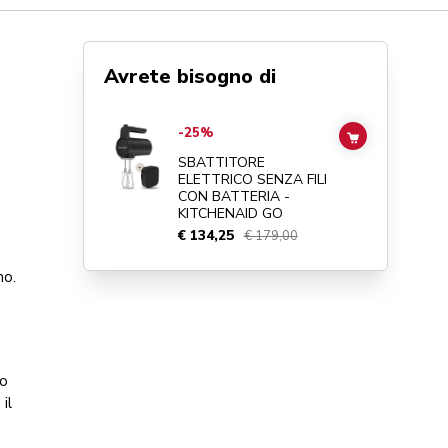
Avrete bisogno di
Go to
SBATTITORE ELETTRICO SENZA FILI CON BATTER
-25%
ADD TO CAR
SBATTITORE
ELETTRICO SENZA FILI
CON BATTERIA -
KITCHENAID GO
€ 134,25
€ 179,00
no.
do
il