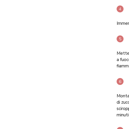
Immerg
Metter
a fuoc
fiamma
Montar
di zuc
scirop
minuti