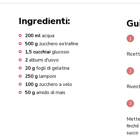
Ingredienti:
Gu
200
ml
acqua
500
g
zucchero extrafine
1,5
cucchiai
glucosio
Ricet
2
albumi d'uovo
20
g
fogli di gelatina
250
g
lamponi
100
g
zucchero a velo
Rivest
50
g
amido di mais
Mette
finché
succo 