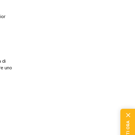
ior
 di
are uno
r