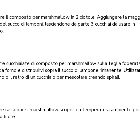
re il composto per marshmallow in 2 ciotole. Aggiungere la magg
del succo di lamponi, lasciandone da parte 3 cucchiai da usare in
o.
re cucchiaiate di composto per marshmallow sulla teglia foderata
da forno e distribuirvi sopra il succo di lampone rimanente. Utilizz
no o il retro di un cucchiaio per mescolare creando spirali.
are rassodare i marshmallow scoperti a temperatura ambiente pe
o 6 ore.