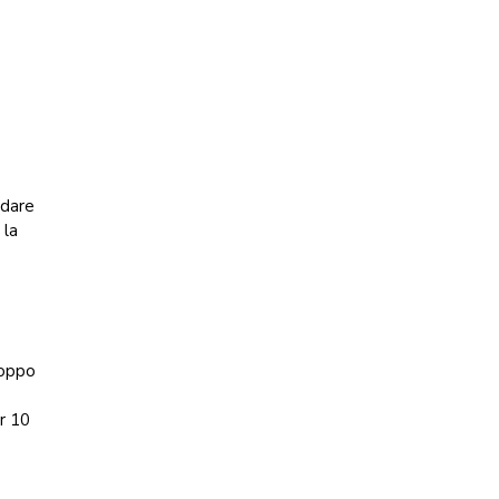
ldare
 la
roppo
er 10