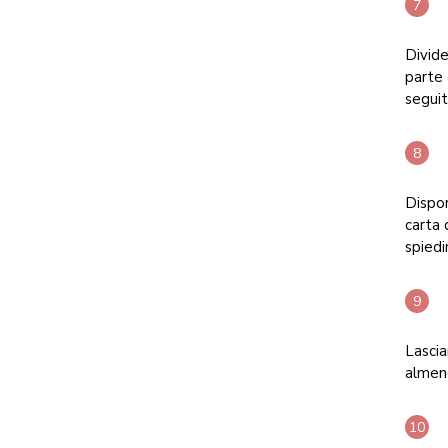
Divide
parte 
seguit
Dispor
carta 
spiedi
Lasci
almen