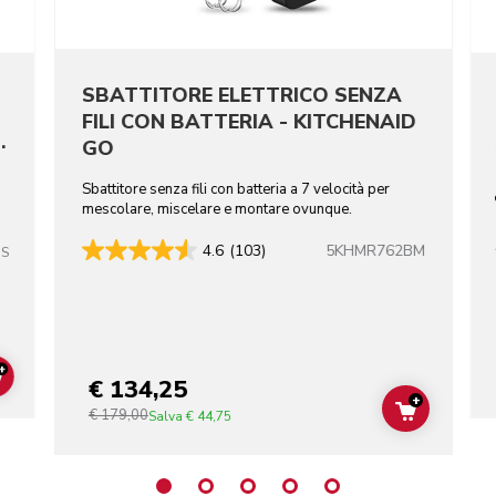
SBATTITORE ELETTRICO SENZA
FILI CON BATTERIA - KITCHENAID
I
GO
i
Sbattitore senza fili con batteria a 7 velocità per
mescolare, miscelare e montare ovunque.
5KHMR762BM
4.6
(103)
SS
+
€ 134,25
ADD TO CART
+
€ 179,00
ADD TO C
Salva
€ 44,75