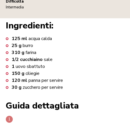
Difficoltà
Intermedia
Ingredienti:
125
ml
acqua calda
25
g
burro
310
g
farina
1/2
cucchiaino
sale
1
uovo sbattuto
150
g
ciliegie
120
ml
panna per servire
30
g
zucchero per servire
Guida dettagliata