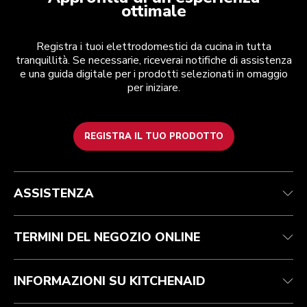
ottimale
Registra i tuoi elettrodomestici da cucina in tutta
tranquillità. Se necessarie, riceverai notifiche di assistenza
e una guida digitale per i prodotti selezionati in omaggio
per iniziare.
REGISTRA IL TUO PRODOTTO
Health Check
Termini e condizioni
Per il marchio
Trova un negozio
Assistenza clienti
Spedizione e consegna
La nostra storia
ASSISTENZA
Traccia il tuo ordine
Resi e rimborsi
Garanzia e documentazione
Imprint
Contattaci
Dichiarazione di accessibilità
FAQ
ODR
TERMINI DEL NEGOZIO ONLINE
INFORMAZIONI SU KITCHENAID