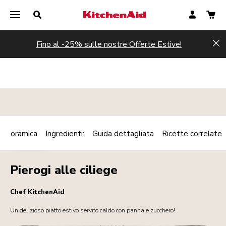
Fino al -25% sulle nostre Offerte Estive!
Hi
Panoramica
Ingredienti:
Guida dettagliata
Ricette correlate
Print
DESSERT
Share
Pierogi alle ciliege
Chef KitchenAid
Un delizioso piatto estivo servito caldo con panna e zucchero!