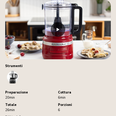
Strumenti
FoodProcessor
Preparazione
Cottura
20min
6min
Totale
Porzioni
26min
6