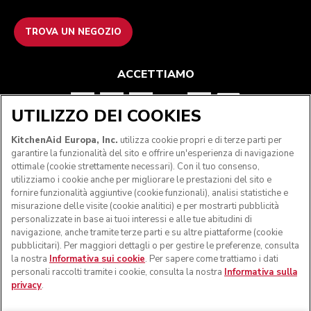
TROVA UN NEGOZIO
ACCETTIAMO
UTILIZZO DEI COOKIES
SEGUICI
KitchenAid Europa, Inc.
utilizza cookie propri e di terze parti per
garantire la funzionalità del sito e offrire un'esperienza di navigazione
ottimale (cookie strettamente necessari). Con il tuo consenso,
utilizziamo i cookie anche per migliorare le prestazioni del sito e
fornire funzionalità aggiuntive (cookie funzionali), analisi statistiche e
misurazione delle visite (cookie analitici) e per mostrarti pubblicità
personalizzate in base ai tuoi interessi e alle tue abitudini di
navigazione, anche tramite terze parti e su altre piattaforme (cookie
pubblicitari). Per maggiori dettagli o per gestire le preferenze, consulta
la nostra
Informativa sui cookie
. Per sapere come trattiamo i dati
personali raccolti tramite i cookie, consulta la nostra
Informativa sulla
privacy
.
© KitchenAid 2026 - Tutti i diritti riservati. KitchenAid e il