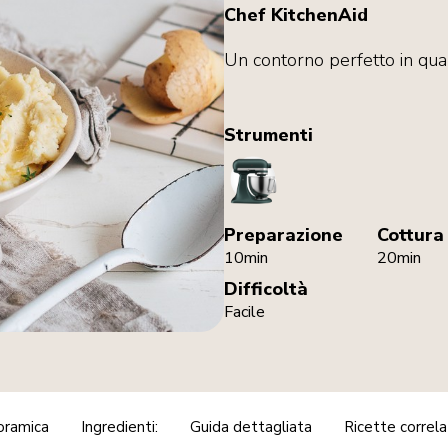
Chef KitchenAid
Un contorno perfetto in qua
Strumenti
StandMixer
Preparazione
Cottura
10min
20min
Difficoltà
Facile
oramica
Ingredienti:
Guida dettagliata
Ricette correl