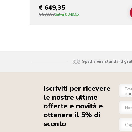
€ 649,35
€ 999,00
Salva
€ 349,65
Spedizione standard gratu
Iscriviti per ricevere
You
le nostre ultime
offerte e novità e
No
ottenere il 5% di
sconto
Co