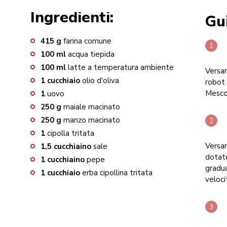
Ingredienti:
Gu
415
g
farina comune
100
ml
acqua tiepida
100
ml
latte a temperatura ambiente
Versare
1
cucchiaio
olio d'oliva
robot 
Mescol
1
uovo
250
g
maiale macinato
250
g
manzo macinato
1
cipolla tritata
Versar
1,5
cucchiaino
sale
dotato
1
cucchiaino
pepe
gradua
1
cucchiaio
erba cipollina tritata
veloci