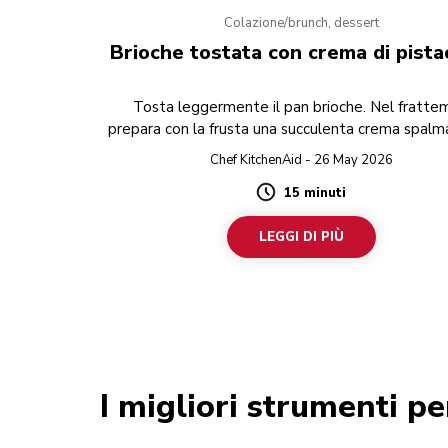
Colazione/brunch, dessert
Brioche tostata con crema di pista
Tosta leggermente il pan brioche. Nel fratt
prepara con la frusta una succulenta crema spalma
pistacchio e cioccolato bianco.
Chef KitchenAid - 26 May 2026
15 minuti
Duration
LEGGI DI PIÙ
I migliori strumenti p