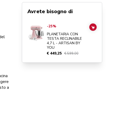
Avrete bisogno di
Go to
PLANETARIA CON TESTA RECLINABILE 4,7 L - ART
-25%
ADD TO CAR
PLANETARIA CON
del
TESTA RECLINABILE
4,7 L - ARTISAN BY
YOU
€ 449,25
€ 599,00
ucina
ngere
asto a