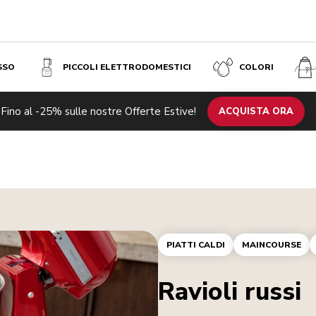
SSO
PICCOLI ELETTRODOMESTICI
COLORI
Fino al -25% sulle nostre Offerte Estive!
ACQUISTA ORA
PIATTI CALDI
MAINCOURSE
Ravioli russi