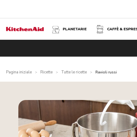
PLANETARIE
CAFFÈ & ESPRE
Pagina iniziale
Ricette
Tutte le ricette
>
>
>
Ravioli russi