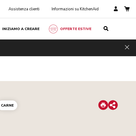
Assistenza clienti
Informazioni su KitchenAid
INIZIAMO A CREARE
OFFERTE ESTIVE
Hid
Print
CARNE
Share