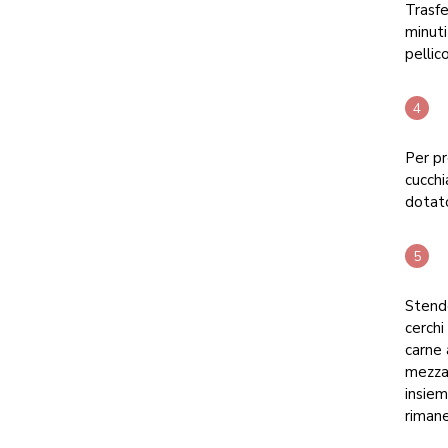
Trasfe
minuti
pellic
Per pr
cucchi
dotato
Stende
cerchi
carne 
mezza 
insiem
rimane