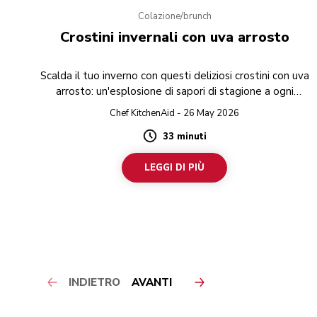
Colazione/brunch
Crostini invernali con uva arrosto
Scalda il tuo inverno con questi deliziosi crostini con uva
arrosto: un'esplosione di sapori di stagione a ogni
boccone!
Chef KitchenAid - 26 May 2026
33 minuti
Duration
LEGGI DI PIÙ
INDIETRO
AVANTI