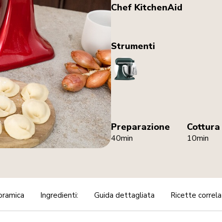
Chef KitchenAid
Strumenti
StandMixer
Preparazione
Cottura
40min
10min
oramica
Ingredienti:
Guida dettagliata
Ricette correl