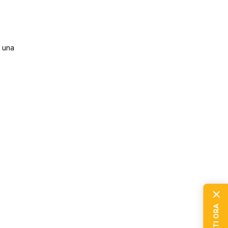
i
n una