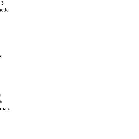
 3
nella
na
i
di
rma di