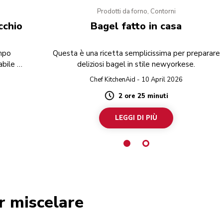
Prodotti da forno, Contorni
cchio
Bagel fatto in casa
empo
Questa è una ricetta semplicissima per preparare
bile al
deliziosi bagel in stile newyorkese.
Chef KitchenAid - 10 April 2026
2 ore 25 minuti
Duration
LEGGI DI PIÙ
er miscelare