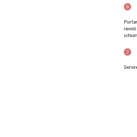
Portar
raviol
schium
Servir