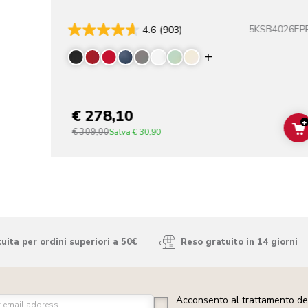
5KSB4026EP
4.6
(903)
Display more co
€ 278,10
+
€ 309,00
Salva
€ 30,90
ita per ordini superiori a 50€
Reso gratuito in 14 giorni
Acconsento al trattamento dei
r email address