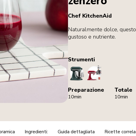
zenzero
Chef KitchenAid
Naturalmente dolce, questo 
gustoso e nutriente.
Strumenti
StandMixer
SlowJuicer
Preparazione
Totale
10min
10min
oramica
Ingredienti:
Guida dettagliata
Ricette correl