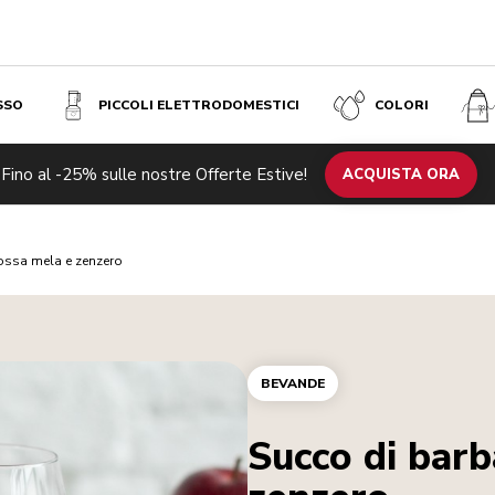
SSO
PICCOLI ELETTRODOMESTICI
COLORI
Fino al -25% sulle nostre Offerte Estive!
ACQUISTA ORA
ossa mela e zenzero
BEVANDE
Succo di barb