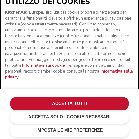
UTILIZZO DEI COOKIES
SEGUICI
KitchenAid Europa, Inc.
utilizza cookie propri e di terze parti per
garantire la funzionalità del sito e offrire un'esperienza di navigazione
ottimale (cookie strettamente necessari). Con il tuo consenso,
utilizziamo i cookie anche per migliorare le prestazioni del sito e
fornire funzionalità aggiuntive (cookie funzionali), analisi statistiche e
misurazione delle visite (cookie analitici) e per mostrarti pubblicità
personalizzate in base ai tuoi interessi e alle tue abitudini di
navigazione, anche tramite terze parti e su altre piattaforme (cookie
pubblicitari). Per maggiori dettagli o per gestire le preferenze, consulta
la nostra
Informativa sui cookie
. Per sapere come trattiamo i dati
personali raccolti tramite i cookie, consulta la nostra
Informativa sulla
privacy
.
© KitchenAid 2026 - Tutti i diritti riservati. KitchenAid e il
design della planetaria sono marchi commerciali negli Stati
Uniti e altrove.
ACCETTA TUTTI
Gestisci cookies
Informativa sulla privacy
ACCETTA SOLO I COOKIE NECESSARI
Informativa sui cookie
In altri paesi
Risoluzione delle dispute online
IMPOSTA LE MIE PREFERENZE