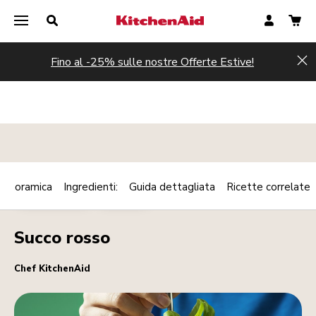
Fino al -25% sulle nostre Offerte Estive!
Hi
Panoramica
Ingredienti:
Guida dettagliata
Ricette correlate
Print
PIATTI FREDDI
BEVANDE
Share
Succo rosso
Chef KitchenAid