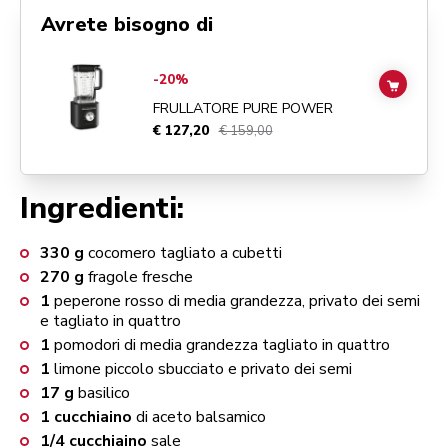
Avrete bisogno di
Go to
Frullatore Pure Power
details page
-20%
ADD TO
FRULLATORE PURE POWER
€ 127,20
€ 159,00
Ingredienti:
330
g
cocomero tagliato a cubetti
270
g
fragole fresche
1
peperone rosso di media grandezza, privato dei semi
e tagliato in quattro
1
pomodori di media grandezza tagliato in quattro
1
limone piccolo sbucciato e privato dei semi
17
g
basilico
1
cucchiaino
di aceto balsamico
1/4
cucchiaino
sale