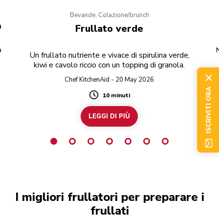
Bevande, Colazione/brunch
a
Frullato verde
a
N
Un frullato nutriente e vivace di spirulina verde,
kiwi e cavolo riccio con un topping di granola.
Chef KitchenAid - 20 May 2026
ISCRIVITI ORA
10 minuti
Duration
LEGGI DI PIÙ
I migliori frullatori per preparare i
frullati