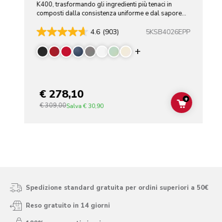
K400, trasformando gli ingredienti più tenaci in
composti dalla consistenza uniforme e dal sapore
eccezionale.
5KSB4026EPP
4.6
(903)
Display more color
€ 278,10
+
€ 309,00
ADD TO C
Salva
€ 30,90
Spedizione standard gratuita per ordini superiori a 50€
Reso gratuito in 14 giorni