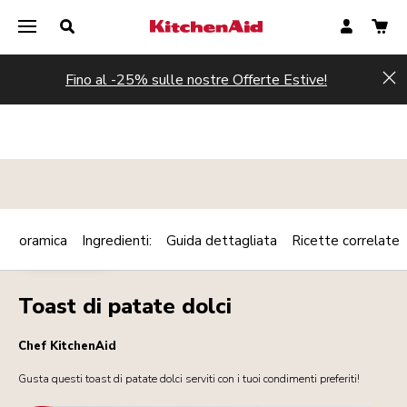
Fino al -25% sulle nostre Offerte Estive!
Hi
Panoramica
Ingredienti:
Guida dettagliata
Ricette correlate
Print
PIATTI CALDI
Share
Toast di patate dolci
Chef KitchenAid
Gusta questi toast di patate dolci serviti con i tuoi condimenti preferiti!