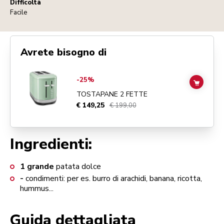
Difficoltà
Facile
Avrete bisogno di
Go to
TOSTAPANE 2 FETTE
details page
-25%
ADD TO
TOSTAPANE 2 FETTE
€ 149,25
€ 199,00
Ingredienti:
1
grande
patata dolce
-
condimenti: per es. burro di arachidi, banana, ricotta,
hummus...
Guida dettagliata