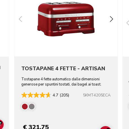
N
TOSTAPANE 4 FETTE - ARTISAN
Tostapane 4 fette automatico dalle dimensioni
generose per spuntini tostati, dai bagel ai toast.
5KMT4205ECA
4.7
(205)
re colors
+
€ 321,75
ADD TO CART