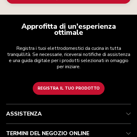
Approfitta di un'esperienza
ottimale
Registra i tuoi elettrodomestici da cucina in tutta
tranquillità. Se necessarie, riceverai notifiche di assistenza
e una guida digitale per i prodotti selezionati in omaggio
per iniziare.
REGISTRA IL TUO PRODOTTO
Health Check
Termini e condizioni
Per il marchio
Trova un negozio
Assistenza clienti
Spedizione e consegna
La nostra storia
ASSISTENZA
Traccia il tuo ordine
Resi e rimborsi
Garanzia e documentazione
Imprint
Contattaci
Dichiarazione di accessibilità
FAQ
ODR
TERMINI DEL NEGOZIO ONLINE