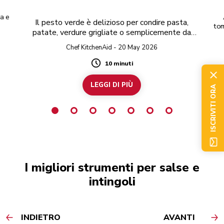
a e
Il pesto verde è delizioso per condire pasta,
tom
patate, verdure grigliate o semplicemente da
e 
spalmare sul pane tostato.
Chef KitchenAid - 20 May 2026
10 minuti
Duration
LEGGI DI PIÙ
ISCRIVITI ORA
I migliori strumenti per salse e
intingoli
INDIETRO
AVANTI