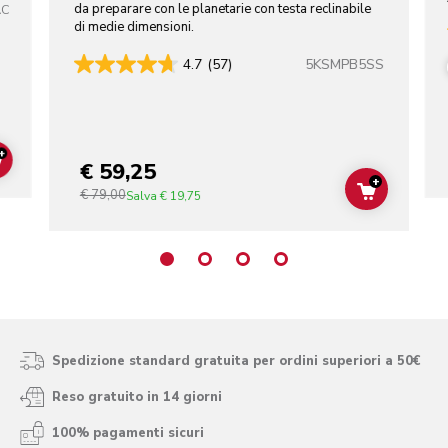
da preparare con le planetarie con testa reclinabile
AC
di medie dimensioni.
5KSMPB5SS
4.7
(57)
+
€ 59,25
ADD TO CART
+
€ 79,00
ADD TO C
Salva
€ 19,75
Spedizione standard gratuita per ordini superiori a 50€
Reso gratuito in 14 giorni
100% pagamenti sicuri