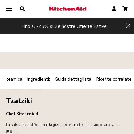
Fino al -25% sulle nostre Offerte Estive!
Hi
Panoramica
Ingredienti:
Guida dettagliata
Ricette correlate
Print
SALSE
CREME
Share
Tzatziki
Chef KitchenAid
La salsa tzatziki è ottima da gustare con cracker, insalate o carne alla
griglia.