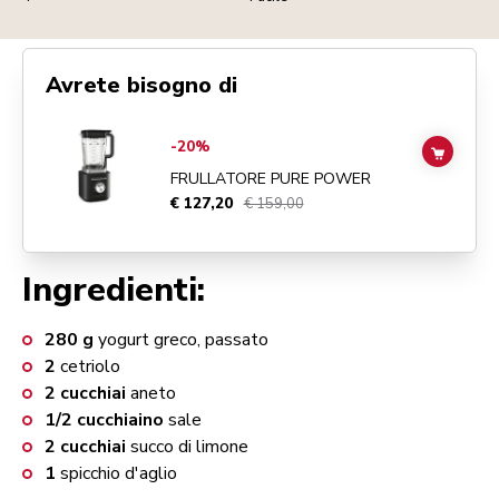
Avrete bisogno di
Go to
Frullatore Pure Power
details page
-20%
ADD TO
FRULLATORE PURE POWER
€ 127,20
€ 159,00
Ingredienti:
280
g
yogurt greco, passato
2
cetriolo
2
cucchiai
aneto
1/2
cucchiaino
sale
2
cucchiai
succo di limone
1
spicchio d'aglio