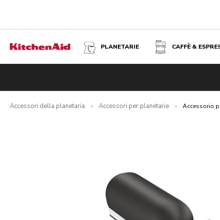
PLANETARIE
CAFFÈ & ESPRE
ACCESSORIO PER LA PASTA IN METALLO 3 IN 1
Panoramica
Cosa contiene la confezione?
Vantaggi
Prod
Accessori della planetaria
Accessori per planetarie
>
>
Accessorio pe