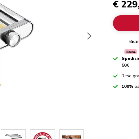
€ 229
Rice
Checked
Spedizi
50€
Checked
Reso gra
Checked
100%
pa