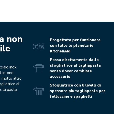
sa non
Progettata per funzionare
ile
con tutte le planetarie
KitchenAid
Passa direttamente dalla
sfogliatrice al tagliapasta
ciaio inox
senza dover cambiare
l-in-one.
accessorio
e molto altro
gliatrice al
Sfogliatrice con 8 livelli di
: la pasta
spessore più tagliapasta per
fettuccine e spaghetti