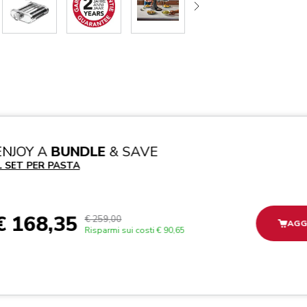
ENJOY A
BUNDLE
& SAVE
L SET PER PASTA
€ 168,35
€ 259,00
AGG
Risparmi sui costi
€ 90,65