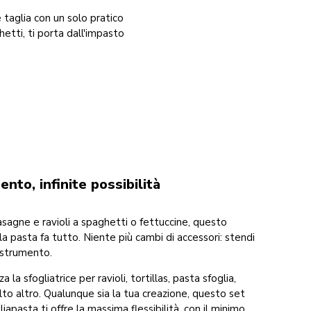
 taglia con un solo pratico
hetti, ti porta dall'impasto
nto, infinite possibilità
lasagne e ravioli a spaghetti o fettuccine, questo
 la pasta fa tutto. Niente più cambi di accessori: stendi
 strumento.
a la sfogliatrice per ravioli, tortillas, pasta sfoglia,
to altro. Qualunque sia la tua creazione, questo set
liapasta ti offre la massima flessibilità, con il minimo