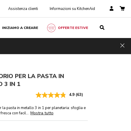
Assistenza clienti
Informazioni su KitchenAid
INIZIAMO A CREARE
OFFERTE ESTIVE
€ 229,00
AGGIUNGI AL CARRELLO
IVA inclusa
Hid
RIO PER LA PASTA IN
 3 IN 1
4.9
(63)
 la pasta in metallo 3 in 1 per planetaria: sfoglia e
Mostra tutto
 fresca con facil
...