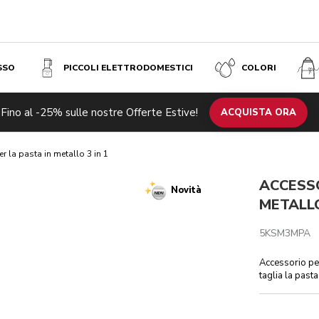
SSO
PICCOLI ELETTRODOMESTICI
COLORI
Fino al -25% sulle nostre Offerte Estive!
otti correlati
Ispirazione
Specifiche tecniche
ACQUISTA ORA
Recensioni
r la pasta in metallo 3 in 1
ACCESSO
Novità
METALLO
5KSM3MPA
Accessorio per
taglia la pasta