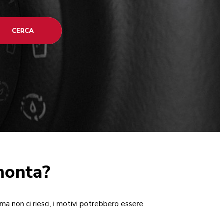
CERCA
monta?
ma non ci riesci, i motivi potrebbero essere