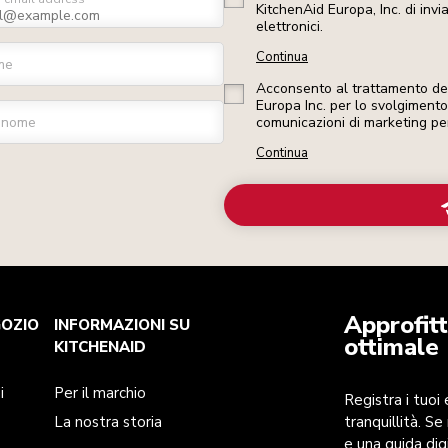
KitchenAid Europa, Inc. di inv
elettronici.
Continua
me
Acconsento al trattamento dei 
Europa Inc. per lo svolgimento d
gnome
comunicazioni di marketing pe
Continua
Approfitt
GOZIO
INFORMAZIONI SU
ottimale
KITCHENAID
i
Per il marchio
Registra i tuoi
La nostra storia
tranquillità. Se
e una guida dig