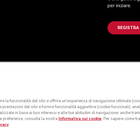
per iniziare.
REGISTRA
tire la funzionalità del sito e offrire un'esperienza di navigazione ottimale (co
prestazioni del sito e fornire funzionalità aggiuntive (cookie funzionali), anali
lizzate in base ai tuoi interessi e alle tue abitudini di navigazione, anche trami
 le preferenze, consulta la nostra
Informativa sui cookie
. Per sapere come tra
ivacy
.
 riservati. KitchenAid e il design della planetaria sono marchi comm