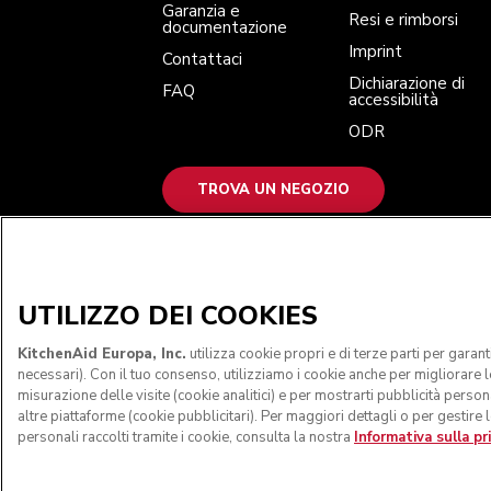
Garanzia e
Resi e rimborsi
documentazione
Imprint
Contattaci
Dichiarazione di
FAQ
accessibilità
ODR
TROVA UN NEGOZIO
ACCETTIAMO
UTILIZZO DEI COOKIES
KitchenAid Europa, Inc.
utilizza cookie propri e di terze parti per garan
necessari). Con il tuo consenso, utilizziamo i cookie anche per migliorare le 
misurazione delle visite (cookie analitici) e per mostrarti pubblicità persona
altre piattaforme (cookie pubblicitari). Per maggiori dettagli o per gestire
personali raccolti tramite i cookie, consulta la nostra
Informativa sulla pr
© KitchenAid 2026 - Tutti i diritti