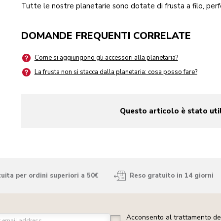
Tutte le nostre planetarie sono dotate di frusta a filo, pe
DOMANDE FREQUENTI CORRELATE
Come si aggiungono gli accessori alla planetaria?
La frusta non si stacca dalla planetaria: cosa posso fare?
Questo articolo è stato uti
yes
no
ita per ordini superiori a 50€
Reso gratuito in 14 giorni
Acconsento al trattamento dei
r email address