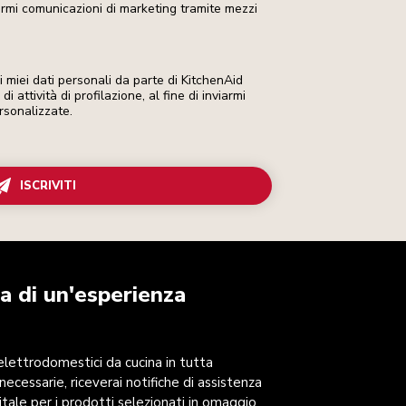
iarmi comunicazioni di marketing tramite mezzi
miei dati personali da parte di KitchenAid
i attività di profilazione, al fine di inviarmi
rsonalizzate.
ISCRIVITI
a di un'esperienza
 elettrodomestici da cucina in tutta
 necessarie, riceverai notifiche di assistenza
itale per i prodotti selezionati in omaggio