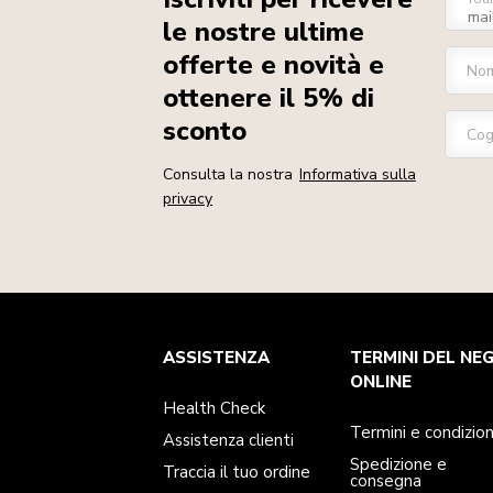
le nostre ultime
offerte e novità e
No
ottenere il 5% di
sconto
Co
Consulta la nostra
Informativa sulla
privacy
Health Check
Termini e condizioni
Per il marchio
Trova un negozio
ASSISTENZA
TERMINI DEL NE
Assistenza clienti
Spedizione e consegna
La nostra storia
Traccia il tuo ordine
Resi e rimborsi
ONLINE
Garanzia e documentazione
Imprint
Health Check
Contattaci
Dichiarazione di accessibilità
FAQ
ODR
Termini e condizion
Assistenza clienti
Spedizione e
Traccia il tuo ordine
consegna