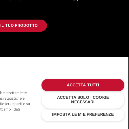
 IL TUO PRODOTTO
SEGUICI
ACCETTA TUTTI
okie strettamente
ACCETTA SOLO I COOKIE
si statistiche e
NECESSARI
te terze parti e su
ttiamo i dati
IMPOSTA LE MIE PREFERENZE
erciali negli Stati Uniti e altrove.