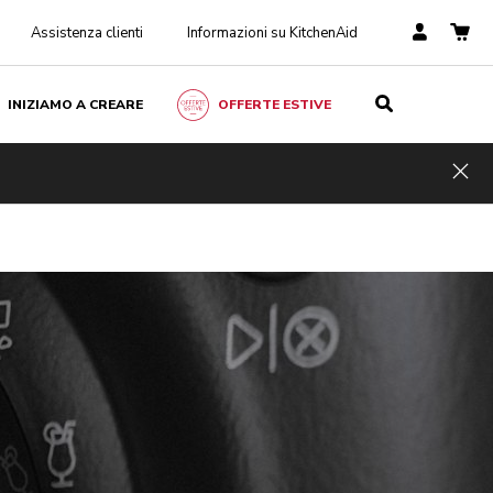
Assistenza clienti
Informazioni su KitchenAid
INIZIAMO A CREARE
OFFERTE ESTIVE
Hid