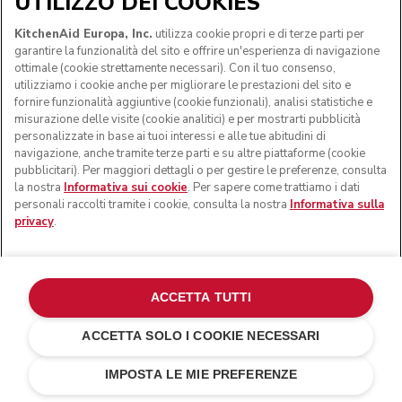
UTILIZZO DEI COOKIES
KitchenAid Europa, Inc.
utilizza cookie propri e di terze parti per
garantire la funzionalità del sito e offrire un'esperienza di navigazione
ottimale (cookie strettamente necessari). Con il tuo consenso,
utilizziamo i cookie anche per migliorare le prestazioni del sito e
fornire funzionalità aggiuntive (cookie funzionali), analisi statistiche e
misurazione delle visite (cookie analitici) e per mostrarti pubblicità
personalizzate in base ai tuoi interessi e alle tue abitudini di
navigazione, anche tramite terze parti e su altre piattaforme (cookie
pubblicitari). Per maggiori dettagli o per gestire le preferenze, consulta
la nostra
Informativa sui cookie
. Per sapere come trattiamo i dati
personali raccolti tramite i cookie, consulta la nostra
Informativa sulla
privacy
.
ACCETTA TUTTI
ACCETTA SOLO I COOKIE NECESSARI
Nero opaco
€ 159,00
AGGIUNGI AL CARRELLO
€ 127,20
Risparmi sui
IMPOSTA LE MIE PREFERENZE
costi
€ 31,80