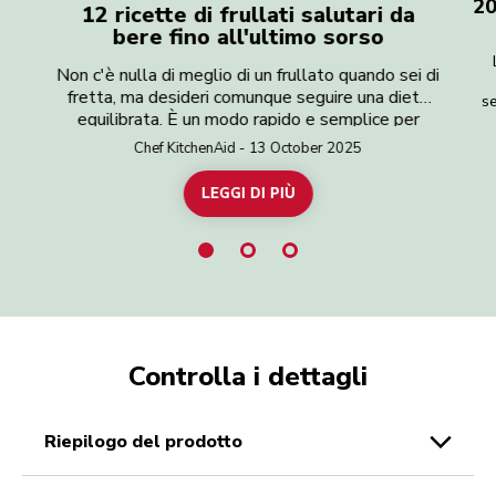
20
12 ricette di frullati salutari da
bere fino all'ultimo sorso
Non c'è nulla di meglio di un frullato quando sei di
fretta, ma desideri comunque seguire una dieta
se
equilibrata. È un modo rapido e semplice per
qua
integrare frutta e verdura nella tua
nu
Chef KitchenAid - 13 October 2025
pis
alimentazione. Sei alla ricerca del frullato
di
perfetto per iniziare al meglio la giornata o
LEGGI DI PIÙ
ric
riprenderti da un allenamento? O forse vuoi
semplicemente una bevanda energizzante che ti
tiri su? Con questi suggerimenti utili e le nostre
semplici ricette per preparare deliziosi frullati,
non puoi proprio sbagliare, soprattutto se ti affidi
al tuo frullatore KitchenAid che velocizzerà il
tutto. Così, potrai gustare in pochissimo tempo
un frullato ricco di vitamine.
Controlla i dettagli
riepilogo del prodotto