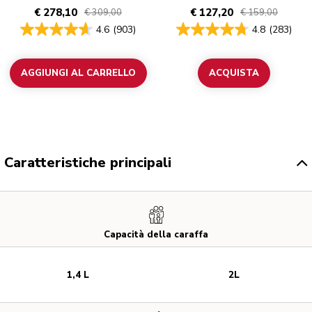
€ 278,10
€ 127,20
€ 309,00
€ 159,00
4.6
(903)
4.8
(283)
AGGIUNGI AL CARRELLO
ACQUISTA
Caratteristiche principali
Capacità della caraffa
1,4 L
2L