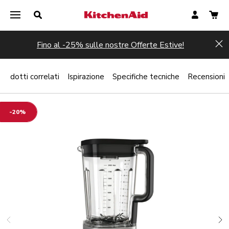
Fino al -25% sulle nostre Offerte Estive!
Hi
Prodotti correlati
Ispirazione
Specifiche tecniche
Recensioni
-20%