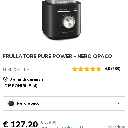
FRULLATORE PURE POWER - NERO OPACO
4.8
(283)
5KSB2073EBM
3 anni di garanzia
DISPONIBILE
(
4
)
Nero opaco
Arrow
€ 127,20
€ 159,00
IVA inclusa
Risparmi sui costi
€ 31,80