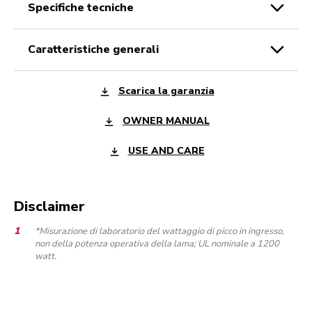
specifiche tecniche
caratteristiche generali
Scarica la garanzia
OWNER MANUAL
USE AND CARE
Disclaimer
*Misurazione di laboratorio del wattaggio di picco in ingresso,
non della potenza operativa della lama; UL nominale a 1200
watt.