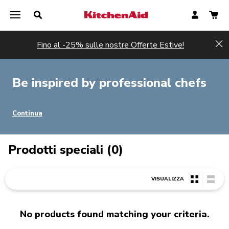
Fino al -25% sulle nostre Offerte Estive!
Hi
Be inspired by professional chefs
Continua
Prodotti speciali (0)
VISUALIZZA
No products found matching your criteria.