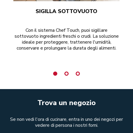
SIGILLA SOTTOVUOTO
RA
Con il sistema Chef Touch, puoi sigillare
Un 
sottovuoto ingredienti freschi o crudi. La soluzione
ideale per proteggere, trattenere l'umidità,
con
conservare e prolungare la durata degli alimenti.
da
Trova un negozio
Se non vedi l'ora di cucinare, entra in uno dei negozi per
vedere di persona i nostri forni.