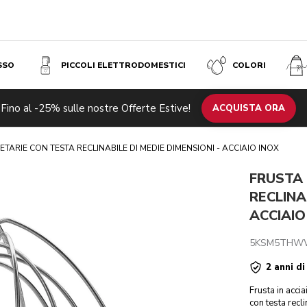
SSO
PICCOLI ELETTRODOMESTICI
COLORI
IE DIMENSIONI - ACCIAIO INOX
€ 59,25
Fino al -25% sulle nostre Offerte Estive!
ACQUISTA ORA
ETARIE CON TESTA RECLINABILE DI MEDIE DIMENSIONI - ACCIAIO INOX
FRUSTA 
RECLINA
ACCIAIO
5KSM5THW
2 anni di
Frusta in accia
con testa recl