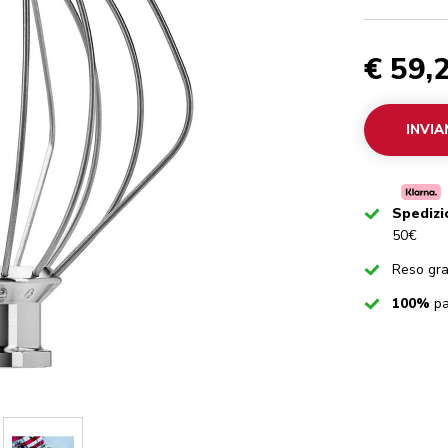
€ 59,
INVIA
Checked
Spedizi
50€
Checked
Reso gra
Checked
100%
pa