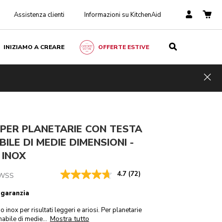
Assistenza clienti
Informazioni su KitchenAid
INIZIAMO A CREARE
OFFERTE ESTIVE
€ 79,00
INVIAMI UN'E-MAIL QUANDO È DISPONIBILE
IVA
Risparmi
inclusa
Hid
sui costi
€ 19,75
PER PLANETARIE CON TESTA
BILE DI MEDIE DIMENSIONI -
 INOX
4.7
(72)
WSS
 garanzia
io inox per risultati leggeri e ariosi. Per planetarie
Mostra tutto
inabile di medie
...