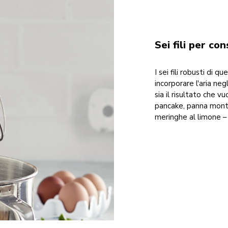
Sei fili per co
I sei fili robusti di 
incorporare l'aria ne
sia il risultato che vu
pancake, panna monta
meringhe al limone –