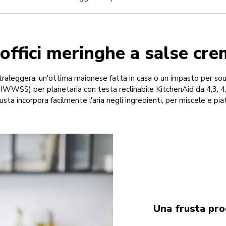
offici meringhe a salse cr
raleggera, un'ottima maionese fatta in casa o un impasto per souf
WWSS) per planetaria con testa reclinabile KitchenAid da 4,3, 4,
usta incorpora facilmente l'aria negli ingredienti, per miscele e piat
Una frusta pro