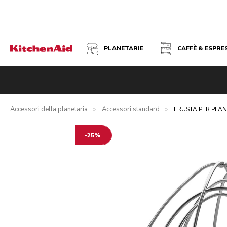
PLANETARIE
CAFFÈ & ESPRE
FRUSTA PER PLANETARIE CON TESTA RECLINABILE DI MED
Panoramica
Vantaggi
Specifiche tecniche
Recensioni
Accessori della planetaria
Accessori standard
>
>
FRUSTA PER PLAN
-25%