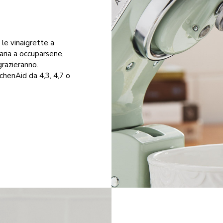
le vinaigrette a
aria a occuparsene,
grazieranno.
tchenAid da 4,3, 4,7 o