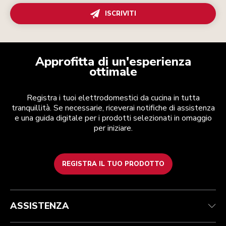
ISCRIVITI
Approfitta di un'esperienza
ottimale
Registra i tuoi elettrodomestici da cucina in tutta
tranquillità. Se necessarie, riceverai notifiche di assistenza
e una guida digitale per i prodotti selezionati in omaggio
per iniziare.
REGISTRA IL TUO PRODOTTO
Health Check
Termini e condizioni
Per il marchio
Trova un negozio
Assistenza clienti
Spedizione e consegna
La nostra storia
ASSISTENZA
Traccia il tuo ordine
Resi e rimborsi
Garanzia e documentazione
Imprint
Contattaci
Dichiarazione di accessibilità
FAQ
ODR