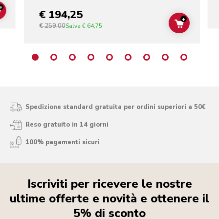
+
€ 194,25
ADD TO CART
+
€ 259,00
ADD TO C
Salva
€ 64,75
Spedizione standard gratuita per ordini superiori a 50€
Reso gratuito in 14 giorni
100% pagamenti sicuri
Iscriviti per ricevere le nostre
ultime offerte e novità e ottenere il
5% di sconto