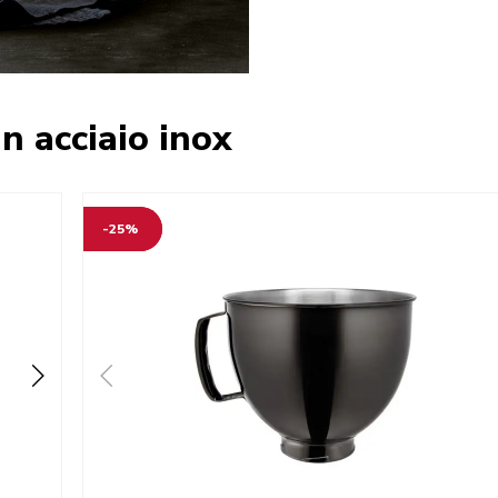
in acciaio inox
-25%