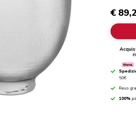
€ 89,
Acquis
r
Checked
Spedizi
50€
Checked
Reso gra
Checked
100%
pa