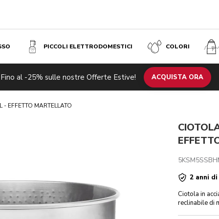
SSO
PICCOLI ELETTRODOMESTICI
COLORI
Fino al -25% sulle nostre Offerte Estive!
che
Recensioni
ACQUISTA ORA
 L - EFFETTO MARTELLATO
CIOTOLA 
EFFETT
5KSM5SSBH
2 anni di
Ciotola in acc
reclinabile di