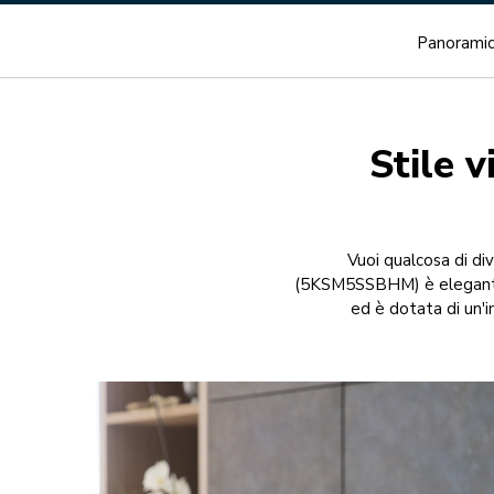
Panorami
Stile v
Vuoi qualcosa di div
(5KSM5SSBHM) è elegante e 
ed è dotata di un'