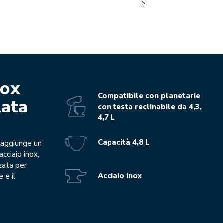
nox
Compatibile con planetarie
lata
con testa reclinabile da 4,3,
4,7 L
Capacità 4,8 L
a aggiunge un
acciaio inox,
zata per
Acciaio inox
 e il