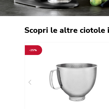
Scopri le altre ciotole 
-25%