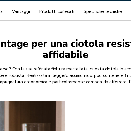
ca
Vantaggi
Prodotti correlati
Specifiche tecniche
intage per una ciotola resi
affidabile
erso? Con la sua raffinata finitura martellata, questa ciotola in ac
robusta. Realizzata in leggero acciaio inox, può contenere fino 
impugnatura ergonomica e particolarmente comoda da afferrare. E