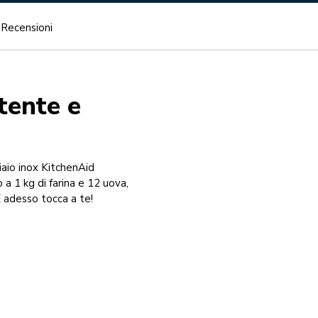
Recensioni
stente e
ciaio inox KitchenAid
a 1 kg di farina e 12 uova,
 adesso tocca a te!