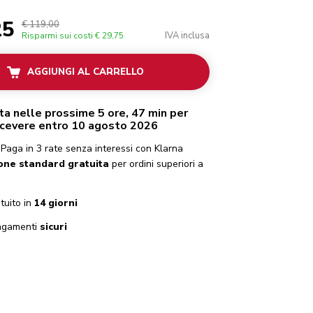
25
€ 119,00
IVA inclusa
Risparmi sui costi
€ 29,75
AGGIUNGI AL CARRELLO
ta nelle prossime 5 ore, 47 min per
icevere entro 10 agosto 2026
Paga in 3 rate senza interessi con Klarna
one standard gratuita
per ordini superiori a
tuito in
14 giorni
gamenti
sicuri