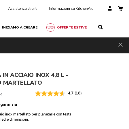
Assistenza clienti
Informazioni su KitchenAid
INIZIAMO A CREARE
OFFERTE ESTIVE
€ 119,00
AGGIUNGI AL CARRELLO
€ 89,25
IVA
Risparmi
inclusa
Hid
sui costi
€ 29,75
IN ACCIAIO INOX 4,8 L -
O MARTELLATO
4.7
(18)
M
 garanzia
iaio inox martellato per planetarie con testa
 medie dimensioni.