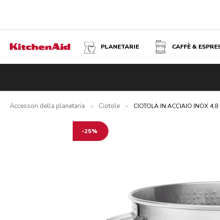
PLANETARIE
CAFFÈ & ESPRE
CIOTOLA IN ACCIAIO INOX 4,8 L - EFFETTO MARTELLATO
Panoramica
Vantaggi
Prodotti correlati
Specifiche tecni
Accessori della planetaria
Ciotole
>
>
CIOTOLA IN ACCIAIO INOX 4,8
-25%