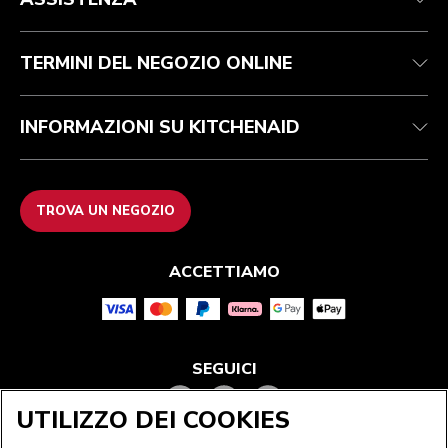
Garanzia e documentazione
Imprint
Contattaci
Dichiarazione di accessibilità
FAQ
ODR
TERMINI DEL NEGOZIO ONLINE
INFORMAZIONI SU KITCHENAID
TROVA UN NEGOZIO
ACCETTIAMO
SEGUICI
UTILIZZO DEI COOKIES