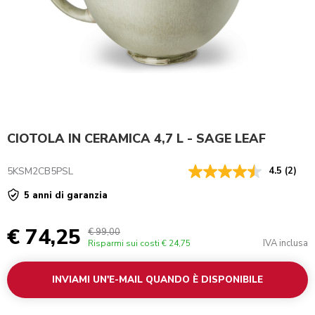
CIOTOLA IN CERAMICA 4,7 L - SAGE LEAF
5KSM2CB5PSL
4.5
(2)
5 anni di garanzia
€ 74,25
€ 99,00
IVA inclusa
Risparmi sui costi
€ 24,75
INVIAMI UN'E-MAIL QUANDO È DISPONIBILE