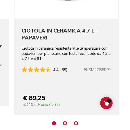
CIOTOLA IN CERAMICA 4,7 L -
PAPAVERI
ge
Ciotola in ceramica resistente alle temperature con
papaveri per planetarie con testa reclinabile da 4,3 L,
4,7 L e 4,8 L.
SL
5KSM2CB5PPY
4.4
(69)
€ 89,25
+
€ 119,00
ADD TO C
Salva
€ 29,75