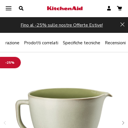
Fino al -25% sulle nostre Offerte Estive!
Hi
Ispirazione
Prodotti correlati
Specifiche tecniche
Recensioni
-25%