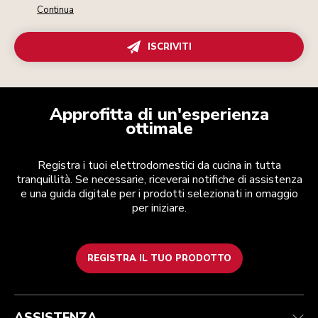
Continua
ISCRIVITI
Approfitta di un'esperienza
ottimale
Registra i tuoi elettrodomestici da cucina in tutta
tranquillità. Se necessarie, riceverai notifiche di assistenza
e una guida digitale per i prodotti selezionati in omaggio
per iniziare.
REGISTRA IL TUO PRODOTTO
Health Check
Termini e condizioni
Per il marchio
Trova un negozio
Assistenza clienti
Spedizione e consegna
La nostra storia
ASSISTENZA
Traccia il tuo ordine
Resi e rimborsi