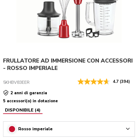
FRULLATORE AD IMMERSIONE CON ACCESSORI
- ROSSO IMPERIALE
4.7
(394)
5KHBV83EER
2 anni di garanzia
5 accessori(o) in dotazione
DISPONIBILE
(
4
)
Rosso imperiale
Arrow