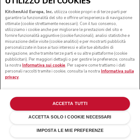
UTILIZZO DEI COOKIES
KitchenAid Europa, Inc.
utilizza cookie propri e di terze parti per
garantire la funzionalità del sito e offrire un'esperienza di navigazione
ottimale (cookie strettamente necessari). Con il tuo consenso,
utilizziamo i cookie anche per migliorare le prestazioni del sito e
fornire funzionalità aggiuntive (cookie funzionali), analisi statistiche e
misurazione delle visite (cookie analitici) e per mostrarti pubblicità
personalizzate in base ai tuoi interessi e alle tue abitudini di
navigazione, anche tramite terze parti e su altre piattaforme (cookie
pubblicitari). Per maggiori dettagli o per gestire le preferenze, consulta
la nostra
Informativa sui cookie
. Per sapere come trattiamo i dati
personali raccolti tramite i cookie, consulta la nostra
Informativa sulla
privacy
.
ACCETTA TUTTI
ACCETTA SOLO I COOKIE NECESSARI
Rosso imperiale
€ 169,00
AGGIUNGI AL CARRELLO
€ 126,75
Risparmi sui
IMPOSTA LE MIE PREFERENZE
costi
€ 42,25