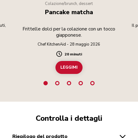
Colazione/brunch, dessert
Pancake matcha
uti,
Il 
Frittelle dolci per la colazione con un tocco
giapponese.
Chef KitchenAid - 28 maggio 2026
20 minuti
Duration
LEGGIMI
Controlla i dettagli
riepilogo del prodotto