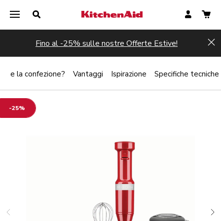
Fino al -25% sulle nostre Offerte Estive!
Hi
iene la confezione?
Vantaggi
Ispirazione
Specifiche tecniche
-25%