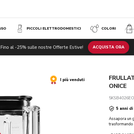
SSO
PICCOLI ELETTRODOMESTICI
COLORI
Fino al -25% sulle nostre Offerte Estive!
otti correlati
Ispirazione
Specifiche tecniche
ACQUISTA ORA
Recensioni
FRULLAT
I più venduti
ONICE
5KSB4026E
5 anni di
Assapora un gu
trasformando gl