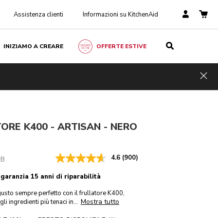
Assistenza clienti
Informazioni su KitchenAid
INIZIAMO A CREARE
OFFERTE ESTIVE
Nero onice
€ 309,00
AGGIUNGI AL CARRELLO
€ 278,10
IVA
Risparmi
Hid
inclusa
sui costi
€ 30,90
ORE K400 - ARTISAN - NERO
4.6
(900)
OB
 garanzia 15 anni di riparabilità
sto sempre perfetto con il frullatore K400,
Mostra tutto
i ingredienti più tenaci in
...