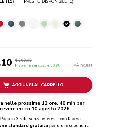
LE
(
11
)
PRESTO DISPONIBILE
(
1
)
Nero onice
,10
€ 309,00
IVA inclusa
Risparmi sui costi
€ 30,90
AGGIUNGI AL CARRELLO
a nelle prossime 12 ore, 48 min per
icevere entro 10 agosto 2026
Paga in 3 rate senza interessi con Klarna
one standard gratuita
per ordini superiori a