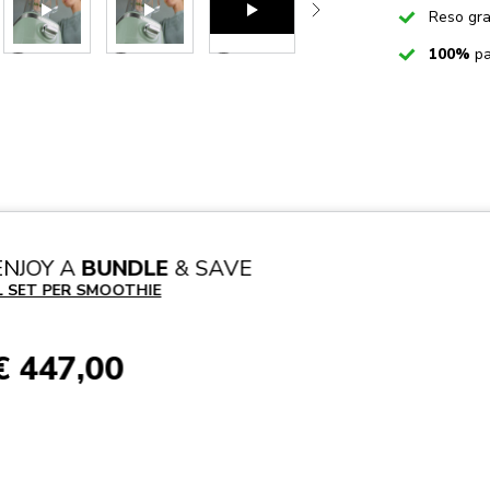
Checked
Reso gra
Checked
100%
pa
Play the video-mp4
Play the video-mp4
Play the video-mp4
ENJOY A
BUNDLE
& SAVE
L SET PER SMOOTHIE
€ 447,00