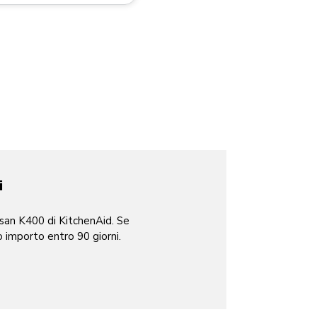
i
tisan K400 di KitchenAid. Se
ro importo entro 90 giorni.