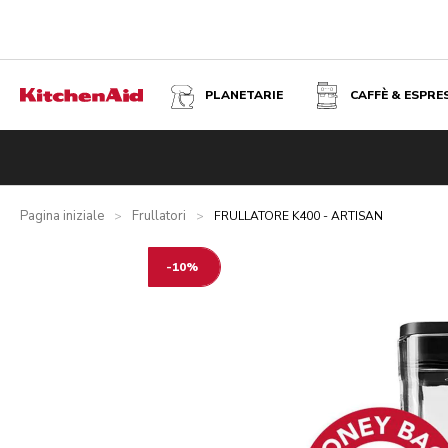
PLANETARIE
CAFFÈ & ESPRE
FRULLATORE K400 - ARTISAN - NERO ONICE
Panoramica
Cosa contiene la confezione?
Vantaggi
Prod
Pagina iniziale
Frullatori
>
>
FRULLATORE K400 - ARTISAN
-10%