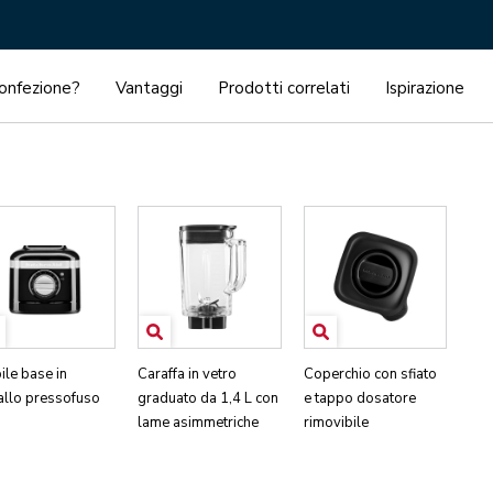
confezione?
Vantaggi
Prodotti correlati
Ispirazione
ile base in
Caraffa in vetro
Coperchio con sfiato
allo pressofuso
graduato da 1,4 L con
e tappo dosatore
lame asimmetriche
rimovibile