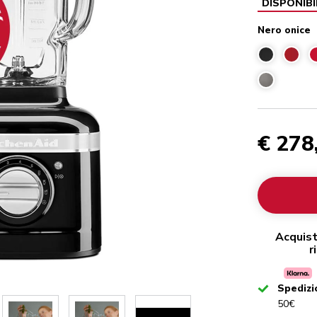
DISPONIBI
Nero onice
€ 278
Acquist
r
Checked
Spedizi
50€