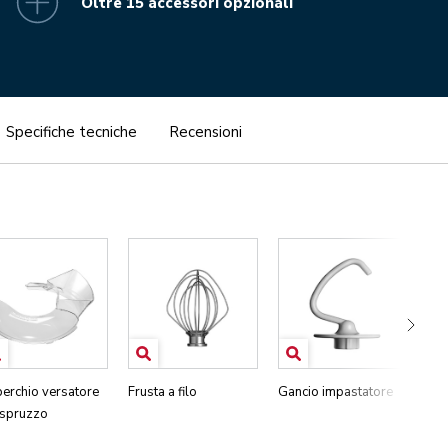
Oltre 15 accessori opzionali
Specifiche tecniche
Recensioni
erchio versatore
Frusta a filo
Gancio impastatore
Fru
ispruzzo