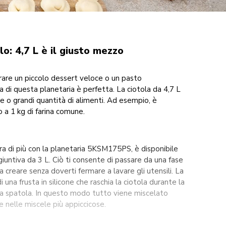
o: 4,7 L è il giusto mezzo
arare un piccolo dessert veloce o un pasto
 di questa planetaria è perfetta. La ciotola da 4,7 L
e o grandi quantità di alimenti. Ad esempio, è
o a 1 kg di farina comune.
ora di più con la planetaria 5KSM175PS, è disponibile
iuntiva da 3 L. Ciò ti consente di passare da una fase
 a creare senza doverti fermare a lavare gli utensili. La
 una frusta in silicone che raschia la ciotola durante la
a spatola. In questo modo tutto viene miscelato
 nelle miscele più appiccicose.