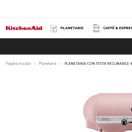
PLANETARIE
CAFFÈ & ESPRE
PLANETARIA CON TESTA RECLINABILE 4,7 L - ARTISAN C
Panoramica
Cosa contiene la confezione?
Vantaggi
Prod
Pagina iniziale
Planetarie
>
>
PLANETARIA CON TESTA RECLINABILE 4