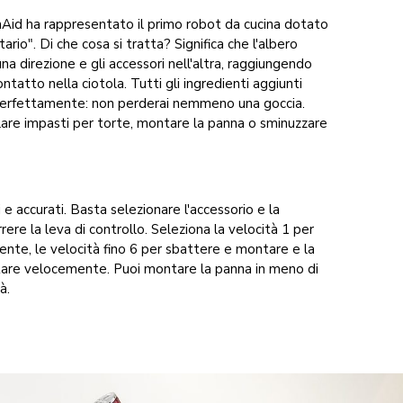
nAid ha rappresentato il primo robot da cucina dotato
rio". Di che cosa si tratta? Significa che l'albero
una direzione e gli accessori nell'altra, raggiungendo
ntatto nella ciotola. Tutti gli ingredienti aggiunti
 perfettamente: non perderai nemmeno una goccia.
elare impasti per torte, montare la panna o sminuzzare
di e accurati. Basta selezionare l'accessorio e la
rere la leva di controllo. Seleziona la velocità 1 per
nte, le velocità fino 6 per sbattere e montare e la
tare velocemente. Puoi montare la panna in meno di
là.