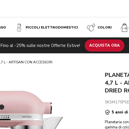
SSO
PICCOLI ELETTRODOMESTICI
COLORI
ON ACCESSORI - DRIED ROSE
Fino al -25% sulle nostre Offerte Estive!
otti correlati
Ispirazione
Specifiche tecniche
ACQUISTA ORA
Recensioni
,7 L - ARTISAN CON ACCESSORI
PLANETA
4,7 L -
DRIED R
5KSM175PS
5 anni di
Planetaria con 
gamma di color