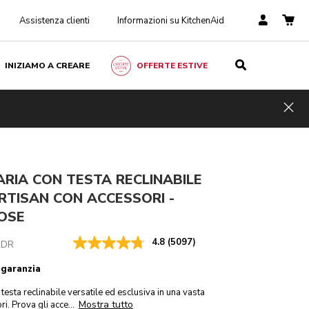
Assistenza clienti
Informazioni su KitchenAid
INIZIAMO A CREARE
OFFERTE ESTIVE
Dried rose
AGGIUNGI AL CARRELLO
€ 599,00
Hid
IVA inclusa
RIA CON TESTA RECLINABILE
 ARTISAN CON ACCESSORI -
OSE
4.8
(5097)
EDR
 garanzia
testa reclinabile versatile ed esclusiva in una vasta
Mostra tutto
i. Prova gli acce
...