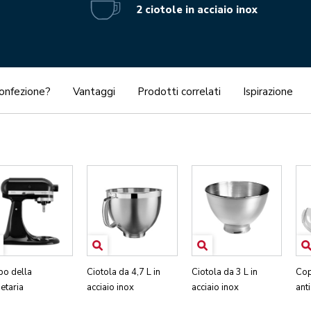
2 ciotole in acciaio inox
confezione?
Vantaggi
Prodotti correlati
Ispirazione
po della
Ciotola da 4,7 L in
Ciotola da 3 L in
Cop
etaria
acciaio inox
acciaio inox
ant