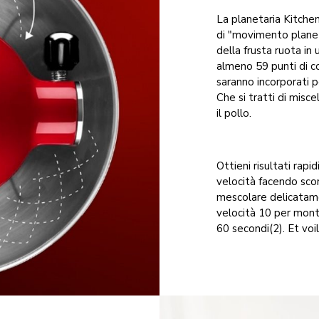
La planetaria Kitche
di "movimento planeta
della frusta ruota in 
almeno 59 punti di co
saranno incorporati
Che si tratti di misc
il pollo.
Ottieni risultati rapi
velocità facendo scor
mescolare delicatame
velocità 10 per mon
60 secondi(2). Et voi