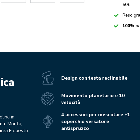
50€
Checked
Reso gra
Checked
100%
pa
Design con testa reclinabile
ica
Movimento planetario e 10
velocità
4 accessori per mescolare +1
olina in
coperchio versatore
ima. Monta,
antispruzzo
purea.E questo