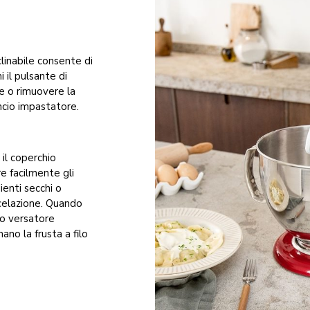
clinabile consente di
 il pulsante di
re o rimuovere la
gancio impastatore.
 il coperchio
e facilmente gli
ienti secchi o
scelazione. Quando
hio versatore
ano la frusta a filo