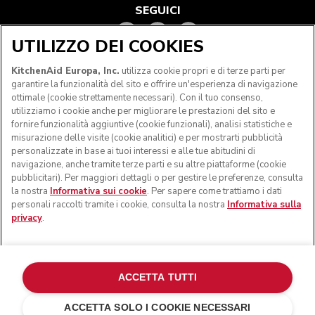
SEGUICI
UTILIZZO DEI COOKIES
KitchenAid Europa, Inc.
utilizza cookie propri e di terze parti per
garantire la funzionalità del sito e offrire un'esperienza di navigazione
ottimale (cookie strettamente necessari). Con il tuo consenso,
utilizziamo i cookie anche per migliorare le prestazioni del sito e
fornire funzionalità aggiuntive (cookie funzionali), analisi statistiche e
misurazione delle visite (cookie analitici) e per mostrarti pubblicità
personalizzate in base ai tuoi interessi e alle tue abitudini di
navigazione, anche tramite terze parti e su altre piattaforme (cookie
© KitchenAid 2026 - Tutti i diritti riservati. KitchenAid e il
pubblicitari). Per maggiori dettagli o per gestire le preferenze, consulta
design della planetaria sono marchi commerciali negli Stati
la nostra
Informativa sui cookie
. Per sapere come trattiamo i dati
Uniti e altrove.
personali raccolti tramite i cookie, consulta la nostra
Informativa sulla
privacy
.
Gestisci cookies
Informativa sulla privacy
Informativa sui cookie
In altri paesi
Risoluzione delle dispute online
ACCETTA TUTTI
ACCETTA SOLO I COOKIE NECESSARI