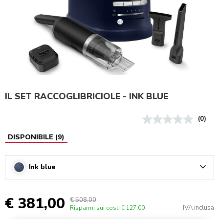
IL SET RACCOGLIBRICIOLE - INK BLUE
(0)
DISPONIBILE
(
9
)
Ink blue
Arrow
€ 381,00
€ 508,00
IVA inclusa
Risparmi sui costi
€ 127,00