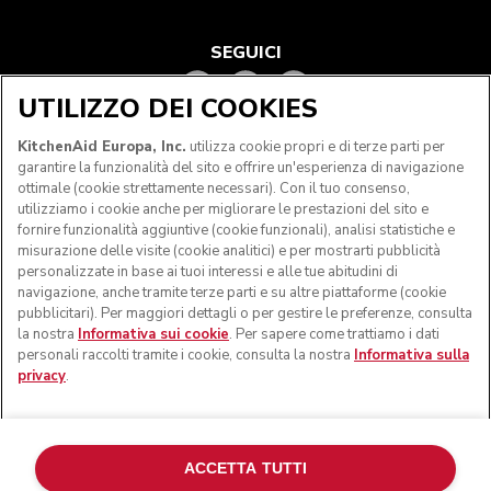
SEGUICI
UTILIZZO DEI COOKIES
KitchenAid Europa, Inc.
utilizza cookie propri e di terze parti per
garantire la funzionalità del sito e offrire un'esperienza di navigazione
ottimale (cookie strettamente necessari). Con il tuo consenso,
utilizziamo i cookie anche per migliorare le prestazioni del sito e
fornire funzionalità aggiuntive (cookie funzionali), analisi statistiche e
misurazione delle visite (cookie analitici) e per mostrarti pubblicità
personalizzate in base ai tuoi interessi e alle tue abitudini di
navigazione, anche tramite terze parti e su altre piattaforme (cookie
© KitchenAid 2026 - Tutti i diritti riservati. KitchenAid e il
pubblicitari). Per maggiori dettagli o per gestire le preferenze, consulta
design della planetaria sono marchi commerciali negli Stati
la nostra
Informativa sui cookie
. Per sapere come trattiamo i dati
Uniti e altrove.
personali raccolti tramite i cookie, consulta la nostra
Informativa sulla
privacy
.
Gestisci cookies
Informativa sulla privacy
Informativa sui cookie
In altri paesi
Risoluzione delle dispute online
ACCETTA TUTTI