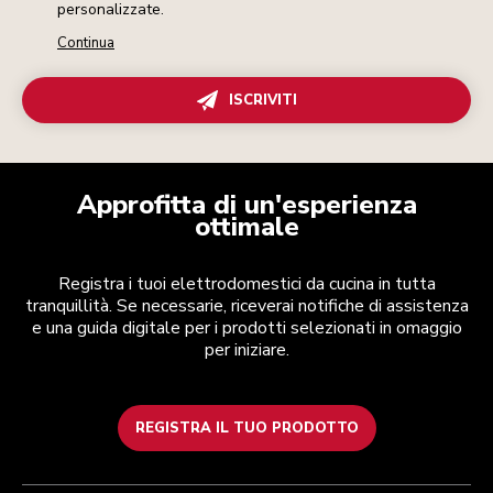
personalizzate.
Continua
ISCRIVITI
Approfitta di un'esperienza
ottimale
Registra i tuoi elettrodomestici da cucina in tutta
tranquillità. Se necessarie, riceverai notifiche di assistenza
e una guida digitale per i prodotti selezionati in omaggio
per iniziare.
REGISTRA IL TUO PRODOTTO
Health Check
Termini e condizioni
Per il marchio
Trova un negozio