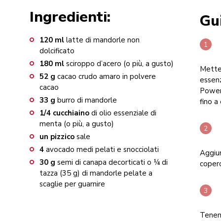
Ingredienti:
Gu
120
ml
latte di mandorle non
dolcificato
180
ml
sciroppo d’acero (o più, a gusto)
Mettet
52
g
cacao crudo amaro in polvere
essenz
cacao
Power
33
g
burro di mandorle
fino 
1/4
cucchiaino
di olio essenziale di
menta (o più, a gusto)
un
pizzico
sale
4
avocado medi pelati e snocciolati
Aggiun
30
g
semi di canapa decorticati o ¼ di
coperc
tazza (35 g) di mandorle pelate a
scaglie per guarnire
Tenend