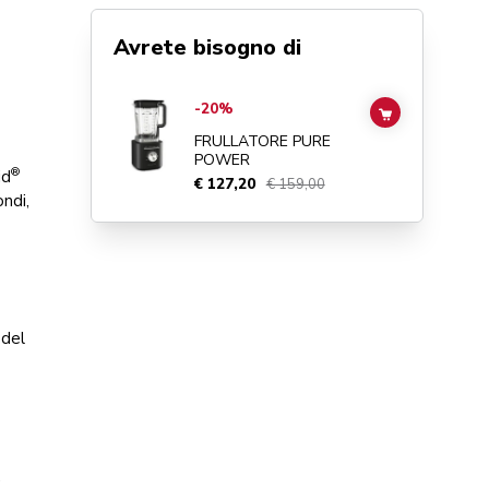
Avrete bisogno di
Go to
Frullatore Pure Power
details page
-20%
ADD TO CAR
FRULLATORE PURE
POWER
®
id
€ 127,20
€ 159,00
ondi,
 del
,