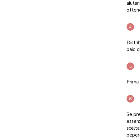
aiutan
otten
Distri
paio d’
Prima 
Se pre
essenz
scelta
pepero