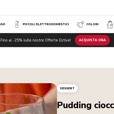
SSO
PICCOLI ELETTRODOMESTICI
COLORI
Fino al -25% sulle nostre Offerte Estive!
ACQUISTA ORA
DESSERT
Pudding cioc