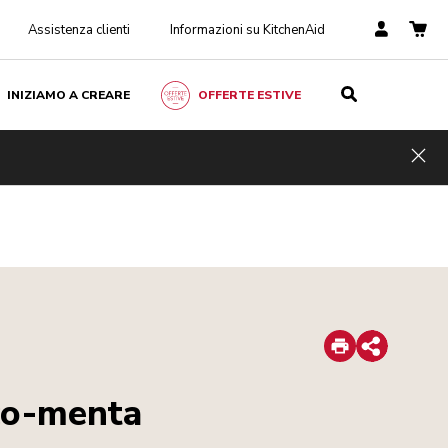
Assistenza clienti
Informazioni su KitchenAid
INIZIAMO A CREARE
OFFERTE ESTIVE
Hid
Print
Share
co-menta