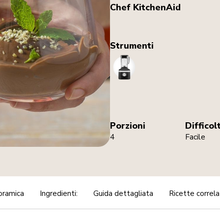
Chef KitchenAid
Strumenti
Blender
Porzioni
Difficol
4
Facile
oramica
Ingredienti:
Guida dettagliata
Ricette correl