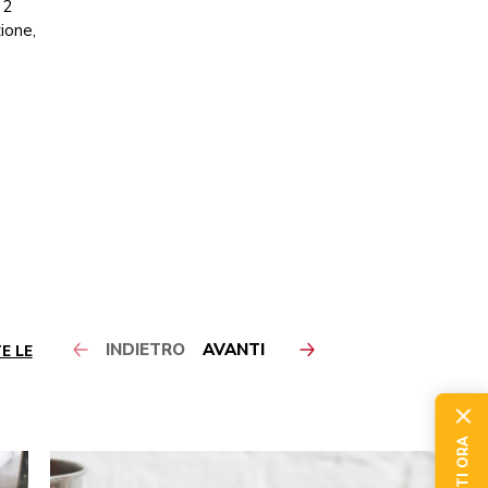
 2
ione,
INDIETRO
AVANTI
E LE