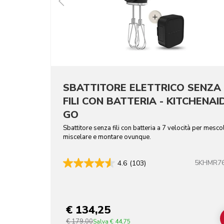
SBATTITORE ELETTRICO SENZA
FILI CON BATTERIA - KITCHENAI
GO
Sbattitore senza fili con batteria a 7 velocità per mesco
miscelare e montare ovunque.
5KHMR7
4.6
(103)
€ 134,25
€ 179,00
Salva
€ 44,75