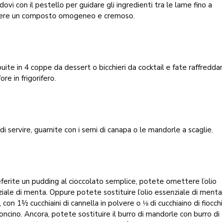
dovi con il pestello per guidare gli ingredienti tra le lame fino a
ere un composto omogeneo e cremoso.
buite in 4 coppe da dessert o bicchieri da cocktail e fate raffredda
ore in frigorifero.
di servire, guarnite con i semi di canapa o le mandorle a scaglie.
ferite un pudding al cioccolato semplice, potete omettere l’olio
iale di menta. Oppure potete sostituire l’olio essenziale di menta
, con 1½ cucchiaini di cannella in polvere o ⅛ di cucchiaino di fiocchi
ncino. Ancora, potete sostituire il burro di mandorle con burro di