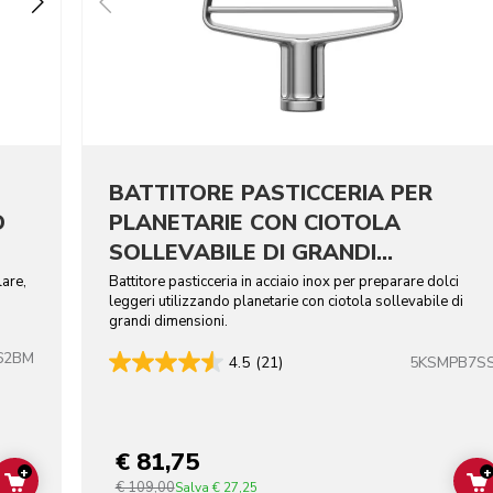
BATTITORE PASTICCERIA PER
D
PLANETARIE CON CIOTOLA
SOLLEVABILE DI GRANDI
DIMENSIONI - ACCIAIO INOX
lare,
Battitore pasticceria in acciaio inox per preparare dolci
leggeri utilizzando planetarie con ciotola sollevabile di
grandi dimensioni.
62BM
5KSMPB7S
4.5
(21)
€ 81,75
+
+
€ 109,00
ADD TO CART
Salva
€ 27,25