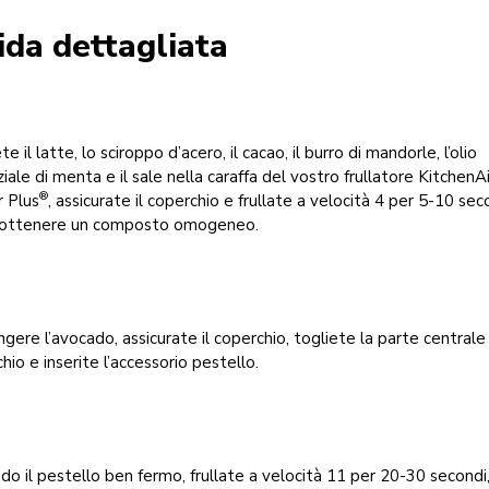
ida dettagliata
e il latte, lo sciroppo d’acero, il cacao, il burro di mandorle, l’olio
iale di menta e il sale nella caraffa del vostro frullatore KitchenA
®
 Plus
, assicurate il coperchio e frullate a velocità 4 per 5-10 sec
a ottenere un composto omogeneo.
gere l’avocado, assicurate il coperchio, togliete la parte centrale
hio e inserite l’accessorio pestello.
o il pestello ben fermo, frullate a velocità 11 per 20-30 secondi