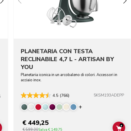
PLANETARIA CON TESTA
RECLINABILE 4,7 L - ARTISAN BY
YOU
Planetaria iconica in un arcobaleno di colori. Accessori in
acciaio inox.
5KSM193ADEPP
4.5
(766)
S
Display more color
€ 449,25
+
€ 599,00
ADD TO CART
ADD
Salva
€ 149,75