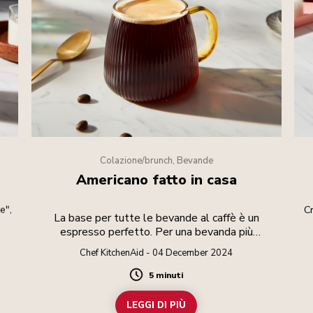
Colazione/brunch, Bevande
Americano fatto in casa
e",
Cr
La base per tutte le bevande al caffè è un
espresso perfetto. Per una bevanda più
allungata, basta aggiungere dell'acqua calda.
Chef KitchenAid - 04 December 2024
5 minuti
Duration
LEGGI DI PIÙ