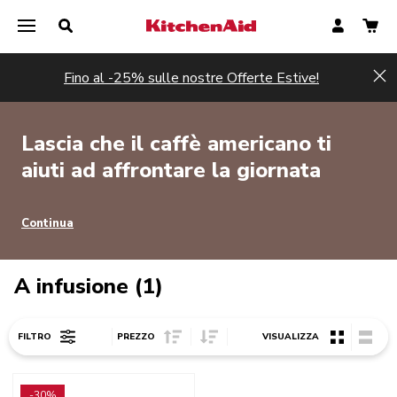
Fino al -25% sulle nostre Offerte Estive!
Hi
Lascia che il caffè americano ti
aiuti ad affrontare la giornata
Continua
A infusione (1)
Sort Price ascending
Sort Price descending
FILTRO
PREZZO
VISUALIZZA
Go to detail page
-30%