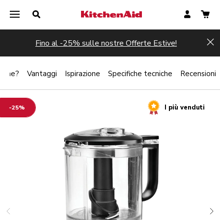
Fino al -25% sulle nostre Offerte Estive!
Hi
zione?
Vantaggi
Ispirazione
Specifiche tecniche
Recensioni
I più venduti
-25%