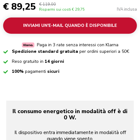
€ 89,25
€ 119,00
IVA inclusa
Risparmi sui costi
€ 29,75
INVIAMI UN'E-MAIL QUANDO È DISPONIBILE
Paga in 3 rate senza interessi con Klarna
Checked
Spedizione standard gratuita
per ordini superiori a 50€
Checked
Reso gratuito in
14 giorni
Checked
100%
pagamenti
sicuri
Il consumo energetico in modalità off è di
0 W.
Il dispositivo entra immediatamente in modalità off
quando viene spento.