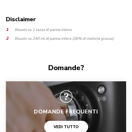
Disclaimer
Basato su 1 tazza di panna intera.
Basato su 240 ml di panna intera (36% di materia grassa).
Domande?
DOMANDE FREQUENTI
VEDI TUTTO