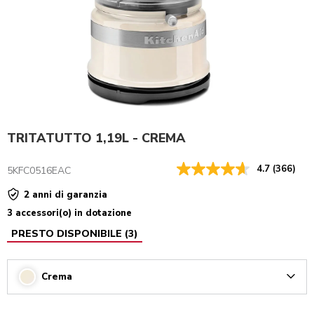
TRITATUTTO 1,19L - CREMA
4.7
(366)
5KFC0516EAC
2 anni di garanzia
3 accessori(o) in dotazione
PRESTO DISPONIBILE
(
3
)
Crema
Arrow