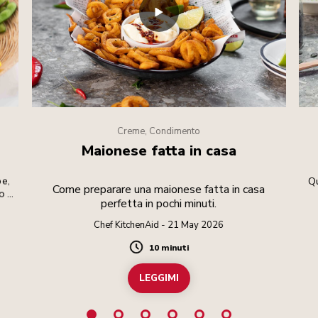
Creme, Condimento
Maionese fatta in casa
be,
Qu
Come preparare una maionese fatta in casa
go e
perfetta in pochi minuti.
Chef KitchenAid - 21 May 2026
10 minuti
Duration
LEGGIMI