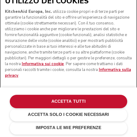
UTILIZZO DEI COOKIES
KitchenAid Europa, Inc.
utilizza cookie propri e di terze parti per
garantire la funzionalità del sito e offrire un'esperienza di navigazione
ottimale (cookie strettamente necessari). Con il tuo consenso,
utilizziamo i cookie anche per migliorare le prestazioni del sito e
fornire funzionalità aggiuntive (cookie funzionali), analisi statistiche e
misurazione delle visite (cookie analitici) e per mostrarti pubblicità
personalizzate in base ai tuoi interessi e alle tue abitudini di
navigazione, anche tramite terze parti e su altre piattaforme (cookie
pubblicitari). Per maggiori dettagli o per gestire le preferenze, consulta
la nostra
Informativa sui cookie
. Per sapere come trattiamo i dati
personali raccolti tramite i cookie, consulta la nostra
Informativa sulla
privacy
.
ACCETTA TUTTI
ACCETTA SOLO I COOKIE NECESSARI
Crema
INVIAMI UN'E-MAIL QUANDO È
€ 119,00
€ 89,25
DISPONIBILE
IMPOSTA LE MIE PREFERENZE
Risparmi sui costi
€ 29,75