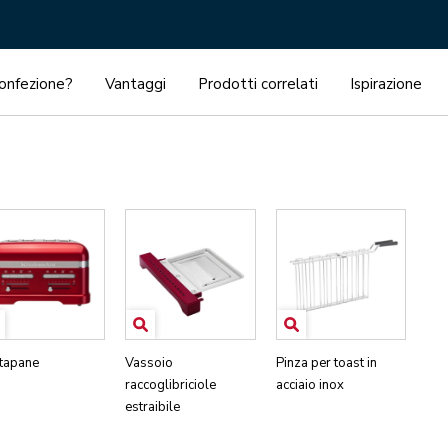
confezione?
Vantaggi
Prodotti correlati
Ispirazione
tapane
Vassoio
Pinza per toast in
raccoglibriciole
acciaio inox
estraibile