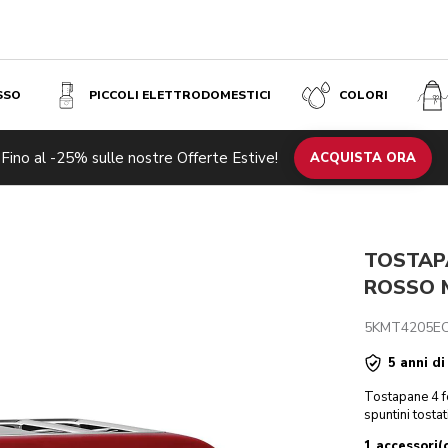
SSO
PICCOLI ELETTRODOMESTICI
COLORI
Fino al -25% sulle nostre Offerte Estive!
otti correlati
Ispirazione
Specifiche tecniche
ACQUISTA ORA
Recensioni
TOSTAPA
ROSSO 
5KMT4205E
5 anni di
Tostapane 4 f
spuntini tostat
1 accessori(