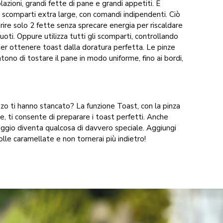
lazioni, grandi fette di pane e grandi appetiti. È
 scomparti extra large, con comandi indipendenti. Ciò
serire solo 2 fette senza sprecare energia per riscaldare
vuoti. Oppure utilizza tutti gli scomparti, controllando
per ottenere toast dalla doratura perfetta. Le pinze
ono di tostare il pane in modo uniforme, fino ai bordi,
ranzo ti hanno stancato? La funzione Toast, con la pinza
e, ti consente di preparare i toast perfetti. Anche
aggio diventa qualcosa di davvero speciale. Aggiungi
olle caramellate e non tornerai più indietro!