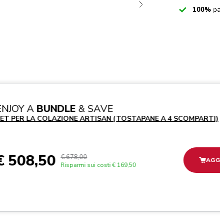
Checked
100%
pa
ENJOY A
BUNDLE
& SAVE
ET PER LA COLAZIONE ARTISAN (TOSTAPANE A 4 SCOMPARTI)
€ 508,50
€ 678,00
AGG
Risparmi sui costi
€ 169,50