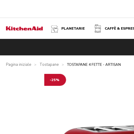
PLANETARIE
CAFFÈ & ESPRE
TOSTAPANE 4 FETTE - ARTISAN - ROSSO MELA
Panoramica
Cosa contiene la confezione?
Vantaggi
Prod
Pagina iniziale
Tostapane
>
>
TOSTAPANE 4 FETTE - ARTISAN
-25%