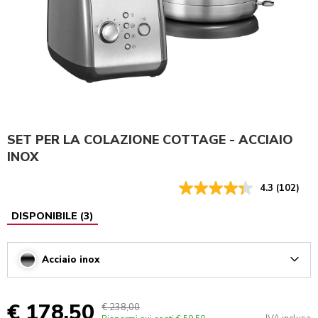
SET PER LA COLAZIONE COTTAGE - ACCIAIO
INOX
4.3
(102)
DISPONIBILE
(
3
)
Acciaio inox
Arrow
€ 178,50
€ 238,00