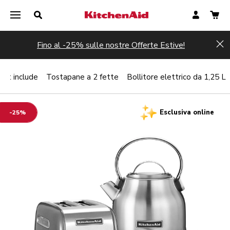
Fino al -25% sulle nostre Offerte Estive!
Hi
set include
Tostapane a 2 fette
Bollitore elettrico da 1,25 L
Esclusiva online
-25%