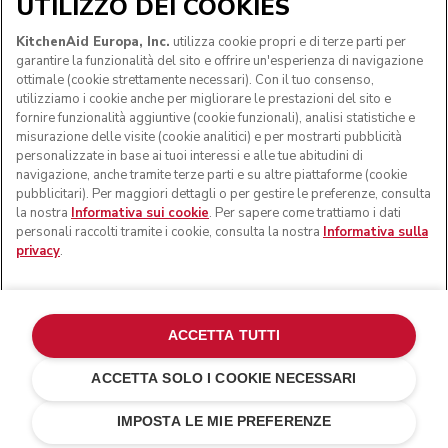
UTILIZZO DEI COOKIES
KitchenAid Europa, Inc.
utilizza cookie propri e di terze parti per
garantire la funzionalità del sito e offrire un'esperienza di navigazione
ottimale (cookie strettamente necessari). Con il tuo consenso,
utilizziamo i cookie anche per migliorare le prestazioni del sito e
fornire funzionalità aggiuntive (cookie funzionali), analisi statistiche e
misurazione delle visite (cookie analitici) e per mostrarti pubblicità
personalizzate in base ai tuoi interessi e alle tue abitudini di
navigazione, anche tramite terze parti e su altre piattaforme (cookie
© KitchenAid 2026 - Tutti i diritti riservati. KitchenAid e il
pubblicitari). Per maggiori dettagli o per gestire le preferenze, consulta
design della planetaria sono marchi commerciali negli Stati
la nostra
Informativa sui cookie
. Per sapere come trattiamo i dati
Uniti e altrove.
personali raccolti tramite i cookie, consulta la nostra
Informativa sulla
privacy
.
Gestisci cookies
Informativa sulla privacy
Informativa sui cookie
In altri paesi
Risoluzione delle dispute online
ACCETTA TUTTI
ACCETTA SOLO I COOKIE NECESSARI
Acciaio inox
€ 238,00
AGGIUNGI AL CARRELLO
€ 178,50
Risparmi sui
IMPOSTA LE MIE PREFERENZE
costi
€ 59,50